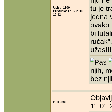
nju ne
tu je t
Upisa:
1169
Pristupio:
17.07.2010.
jedna 
15:32
ovako 
bi lutal
ručak''
užas!!!!!
njih, m
bez nji
Objavl
Indjijanac
11.01.