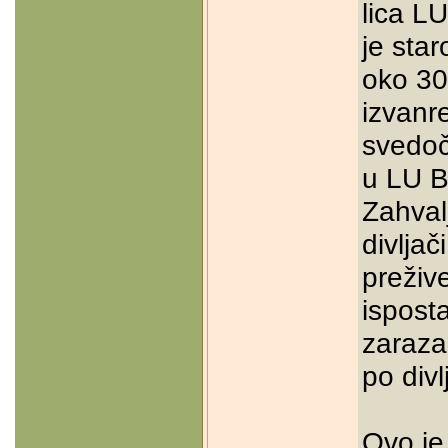
lica L
je star
oko 30
izvanre
svedoči
u LU B
Zahval
divlja
preživ
isposta
zaraza
po divl
Ovo je