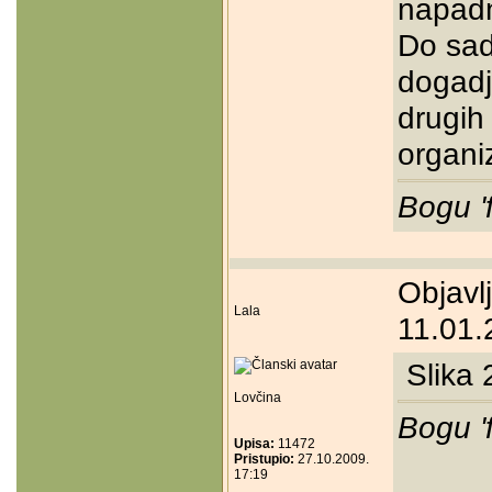
napadn
Do sa
dogadj
drugih 
organiz
Bogu '
Objavl
Lala
11.01.
Slika 2
Lovčina
Bogu '
Upisa:
11472
Pristupio:
27.10.2009.
17:19