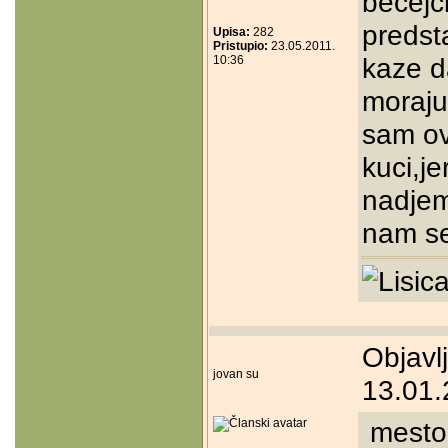
becejc
predsta
Upisa:
282
Pristupio:
23.05.2011.
kaze d
10:36
moraju
sam ov
kuci,j
nadjem
nam se
Objavl
jovan su
13.01.
mesto 