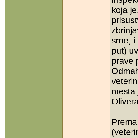
koja je
prisus
zbrinj
srne, i
put) u
prave p
Odmah 
veterin
mesta 
Olivera
Prema 
(veteri