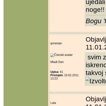
ujedali
noge!!
Bogu '
Objavl
goranqw
11.01.
svim z
Mlađi član
iskreno
takvoj s
Upisa:
41
Pristupio:
10.02.2011.
13:23
Objavl
Lala