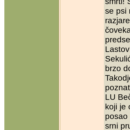
smrti!
se psi 
razjar
čoveka
predse
Lastov
Sekulić
brzo do
Takodj
poznati
LU Beč
koji je
posao 
srni p