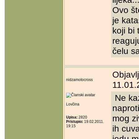
Ovo št
je kat
koji bi
reaguj
čelu sa
Objavl
nidzamotocross
11.01.
Ne ka
Lovčina
naprot
mog ziv
Upisa:
2820
Pristupio:
19.02.2011.
ih cuv
19:15
jedu m