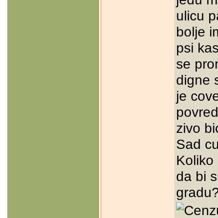
ulicu 
bolje i
psi kas
se pro
digne 
je cov
povred
zivo b
Sad cu
Koliko
da bi 
gradu