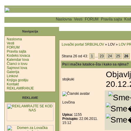
Naslovna
Vesti
FORUM
Pravila sajta
Kod
Navigacija
Naslovna
Vesti
Lovački portal SRBIJALOV
» LOV »
LOV P
FORUM
Pravila sajta
Kodeks lovaca
Strana 26 od 43:
1
...
23
24
25
26
Kalendar lova
Članci o lovu
Psi i mačke lutalice-šta i kako sa njima?
Sajmovi lova
Objavl
Galerija
Linkovi
stojkuki
Knjiga gostiju
20.12.
Kontakt
REKLAMIRANJE
REKLAME
Lovčina
Upisa:
1155
Pristupio:
22.06.2011.
15:12