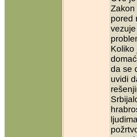
Zakon o
pored 
vezuje
proble
Koliko
domaće 
da se 
uvidi 
rešenj
Srbijal
hrabro
ljudim
požrtv