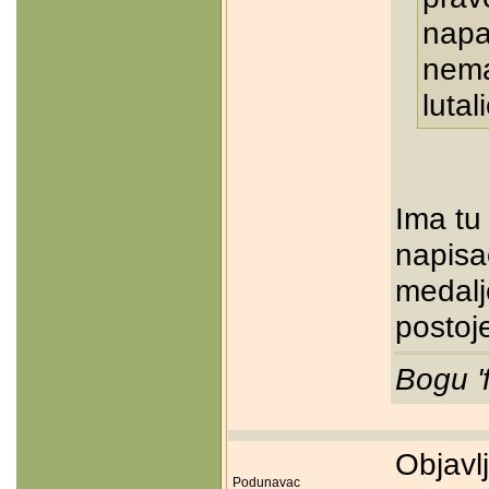
napa
nema
lutal
Ima tu 
napisao
medalje
postoj
Bogu '
Objavl
Podunavac