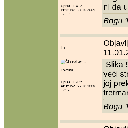
ni da 
Upisa:
11472
Pristupio:
27.10.2009.
17:19
Bogu '
Objavl
Lala
11.01.
Slika 5
Lovčina
veći st
joj pre
Upisa:
11472
Pristupio:
27.10.2009.
tretma
17:19
Bogu '