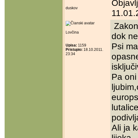
Objavl
duskov
11.01.
Zakon 
Lovčina
dok ne
Psi mač
Upisa:
1159
Pristupio:
18.10.2011.
opasne
23:34
isključi
Pa oni
ljubim
europs
lutalic
podivlj
Ali ja
lijeka..