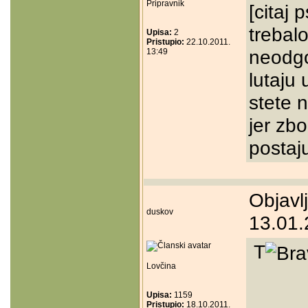
Pripravnik
[citaj 
trebalo
Upisa:
2
Pristupio:
22.10.2011.
neodgo
13:49
lutaju
stete n
jer zbo
postaju
Objavl
duskov
13.01.
T
Lovčina
Upisa:
1159
Pristupio:
18.10.2011.