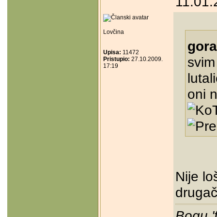
11.01.
Lovčina
gora
Upisa:
11472
svim
Pristupio:
27.10.2009.
17:19
lutal
oni n
Nije l
drugači
Bogu '