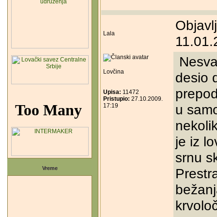
Objavl
Lala
11.01.
Nesvak
Lovčina
desio 
prepod
Upisa:
11472
Pristupio:
27.10.2009.
u samo
17:19
nekolik
je iz l
srnu s
Vreme
Prestr
bežanj
krvolo