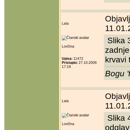
Objavl
Lala
11.01.
Slika 3
Lovčina
zadnjem
krvavi
Upisa:
11472
Pristupio:
27.10.2009.
17:19
Bogu '
Objavl
Lala
11.01.
Slika 
Lovčina
odglavl