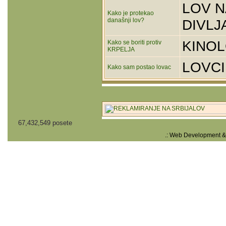
LOV N
Kako je protekao
današnji lov?
DIVLJ
KINOL
Kako se boriti protiv
KRPELJA
LOVCI
Kako sam postao lovac
67,432,549 posete
.: Web Development &