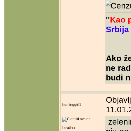
''
Kao p
Srbija
Ako že
ne radi
budi n
Objavl
huntinggirl1
11.01.
zelenim
Lovčina