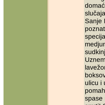
domaći
slučaj
Sanje 
poznat
specija
medjun
sudkin
Uznemi
lavežo
boksov
ulicu i
pomahni
spase 