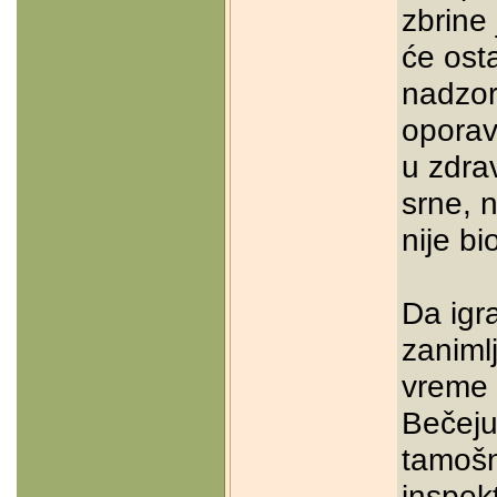
zbrine 
će ost
nadzo
oporav
u zdra
srne, 
nije bi
Da igr
zanimlj
vreme 
Bečeju
tamošn
inspek