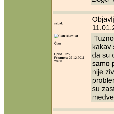
Objavl
sabatti
11.01.
Tuzno 
Član
kakav 
da su o
Upisa:
125
Pristupio:
27.12.2011.
samo p
20:08
nije zi
proble
su zas
medved