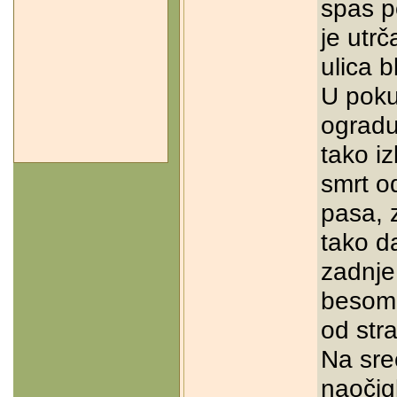
spas po
je utr
ulica 
U poku
ogradu 
tako i
smrt od
pasa, 
tako da
zadnje
besomu
od str
Na sre
naočig