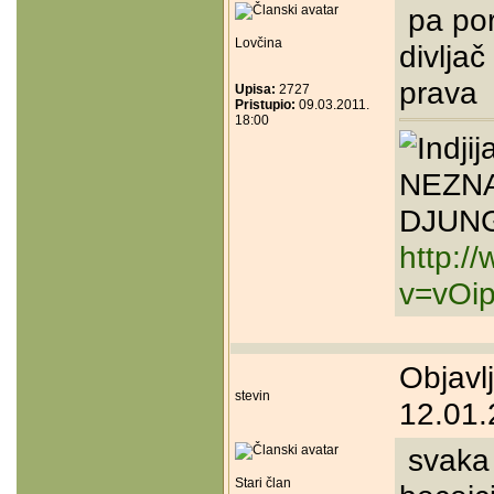
pa por
Lovčina
divlja
prava
Upisa:
2727
Pristupio:
09.03.2011.
18:00
NEZNA
DJUN
http:/
v=vOip
Objavl
stevin
12.01.
svaka 
Stari član