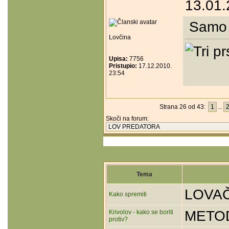
13.01.
Samo F
Lovčina
Upisa:
7756
Pristupio:
17.12.2010.
23:54
Strana 26 od 43:
1
...
Skoči na forum:
Tema
LOVAČ
Kako spremiti
METO
Krivolov - kako se boriti
protiv?