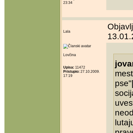
23:34
Objavl
Lala
13.01.
Lovčina
jova
Upisa:
11472
mest
Pristupio:
27.10.2009.
17:19
pse"[
socij
uves
neod
luta
prave