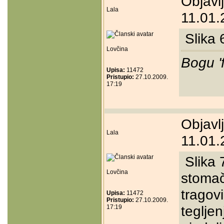
Objavl
Lala
11.01.
Slika 
Lovčina
Bogu '
Upisa:
11472
Pristupio:
27.10.2009.
17:19
Objavl
Lala
11.01.
Slika 
Lovčina
stomač
tragovi
Upisa:
11472
Pristupio:
27.10.2009.
tegljen
17:19