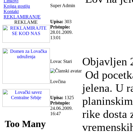
Linkovi
Super Admin
Knjiga gostiju
Kontakt
REKLAMIRANJE
Upisa:
303
REKLAME
Pristupio:
28.01.2009.
13:01
Objavljen 
Lovac Stari
Od pocetka
Lovčina
jelena. U r
planinskim
Upisa:
1325
Pristupio:
24.06.2009.
rike dosta 
16:47
vremenskih 