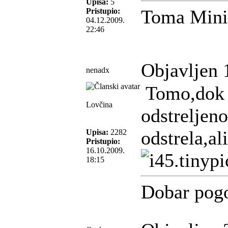
Upisa:
5
Toma Mini
Pristupio:
04.12.2009.
22:46
Objavljen 
nenadx
Tomo,dok s
Lovčina
odstreljeno
odstrela,al
Upisa:
2282
Pristupio:
16.10.2009.
18:15
Dobar pog