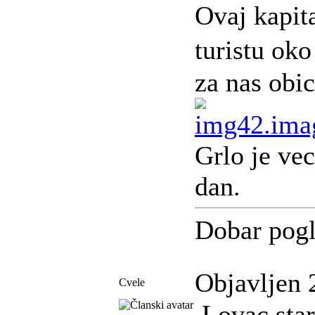
Ovaj kapit
turistu ok
za nas obic
Grlo je ve
dan.
Dobar pogl
Objavljen 
Cvele
Lovac stari