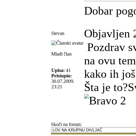
Dobar pog
Objavljen 
Stevan
Pozdrav sv
Mlađi član
na ovu tem
kako ih još
Upisa:
41
Pristupio:
30.07.2009.
Šta je to?S
23:21
Skoči na forum: