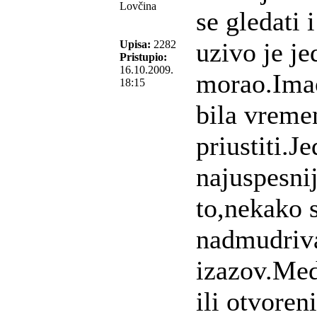
Lovčina
se gledati 
uzivo je je
Upisa:
2282
Pristupio:
16.10.2009.
morao.Imao
18:15
bila vreme
priustiti.
najuspesni
to,nekako 
nadmudriva
izazov.Med
ili otvoren