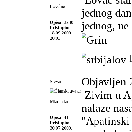
Lovčina
jednog dan
jednog, ne
Upisa:
3230
Pristupio:
18.09.2009.
20:03
L
Objavljen 
Stevan
Zivim u Ap
Mlađi član
nalaze nasa
''Apatinski 
Upisa:
41
Pristupio:
30.07.2009.