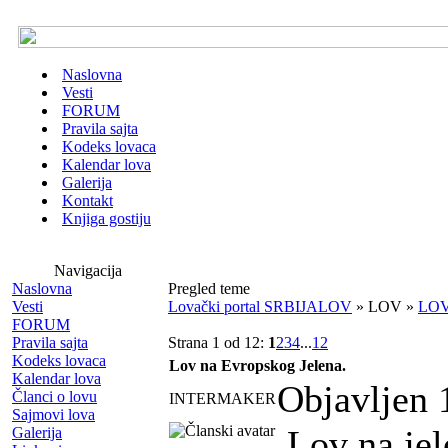
Naslovna
Vesti
FORUM
Pravila sajta
Kodeks lovaca
Kalendar lova
Galerija
Kontakt
Knjiga gostiju
Navigacija
Naslovna
Pregled teme
Vesti
Lovački portal SRBIJALOV
» LOV »
LOV
FORUM
Pravila sajta
Strana 1 od 12:
1
2
3
4
...
12
Kodeks lovaca
Lov na Evropskog Jelena.
Kalendar lova
Objavljen 
Članci o lovu
INTERMAKER
Sajmovi lova
Lov na jel
Galerija