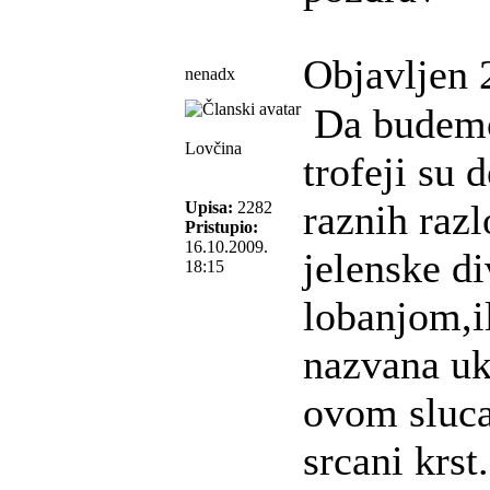
Objavljen 
nenadx
Da budemo 
Lovčina
trofeji su 
raznih raz
Upisa:
2282
Pristupio:
16.10.2009.
jelenske di
18:15
lobanjom,il
nazvana uk
ovom sluca
srcani krst.