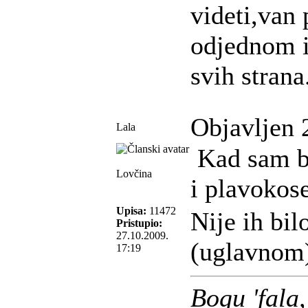
videti,van
odjednom i
svih strana
Objavljen 
Lala
Kad sam bi
Lovčina
i plavokos
Upisa:
11472
Nije ih bil
Pristupio:
27.10.2009.
(uglavnom)
17:19
Bogu 'fala