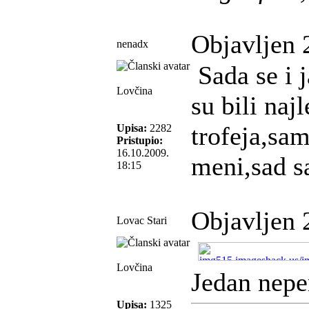
Objavljen 
nenadx
Sada se i j
Lovčina
su bili naj
trofeja,sam
Upisa:
2282
Pristupio:
16.10.2009.
meni,sad sa
18:15
Objavljen 
Lovac Stari
Lovčina
Jedan neper
Upisa:
1325