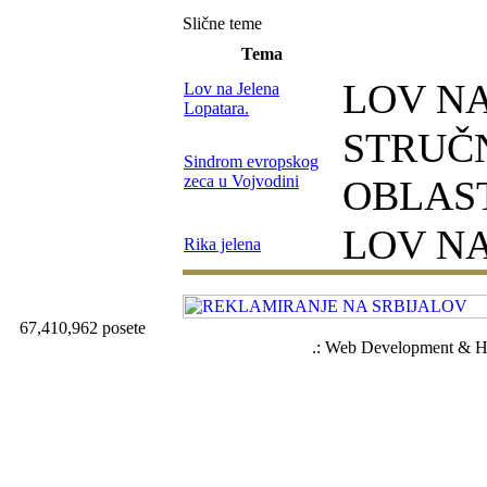
Slične teme
Tema
LOV N
Lov na Jelena
Lopatara.
STRUČN
Sindrom evropskog
zeca u Vojvodini
OBLAS
LOV N
Rika jelena
67,410,962 posete
.: Web Development & Ho