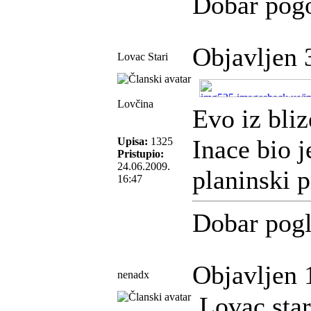
Dobar pog
Objavljen 
Lovac Stari
Lovčina
Evo iz bliz
Inace bio j
Upisa:
1325
Pristupio:
24.06.2009.
planinski 
16:47
Dobar pogl
Objavljen 
nenadx
Lovac star