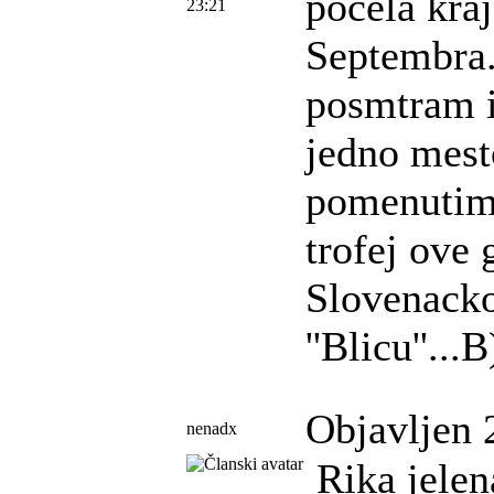
pocela kraj
23:21
Septembra.
posmtram is
jedno mesto
pomenutim t
trofej ove 
Slovenacko
''Blicu''...
Objavljen 
nenadx
Rika jelena