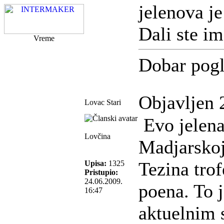
jelenova je
Dali ste im
Vreme
Dobar pogl
Objavljen 
Lovac Stari
Evo jelena 
Lovčina
Madjarskoj
Tezina trof
Upisa:
1325
Pristupio:
24.06.2009.
poena. To 
16:47
aktuelnim 