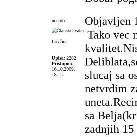
Objavljen 
nenadx
Tako vec m
Lovčina
kvalitet.N
Deliblata,s
Upisa:
2282
Pristupio:
16.10.2009.
slucaj sa 
18:15
netvrdim z
uneta.Reci
sa Belja(kr
zadnjih 15