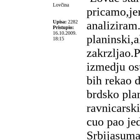
Lovčina
pricamo,je
analiziram
Upisa:
2282
Pristupio:
16.10.2009.
planinski,a
18:15
zakrzljao.P
izmedju ost
bih rekao d
brdsko plan
ravnicarsk
cuo pao je
Srbijasumam