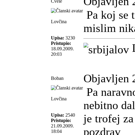
Objavljen 
Cvele
Pa koj se t
Lovčina
mislim ni
Upisa:
3230
Pristupio:
L
18.09.2009.
20:03
Objavljen 
Boban
Pa naravno
Lovčina
nebitno dal
je trofej za
Upisa:
2540
Pristupio:
21.09.2009.
pozdrav
18:04