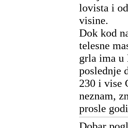
lovista i 
visine.
Dok kod nas
telesne ma
grla ima u 
poslednje 
230 i vise
neznam, zn
prosle god
Dobar pogl