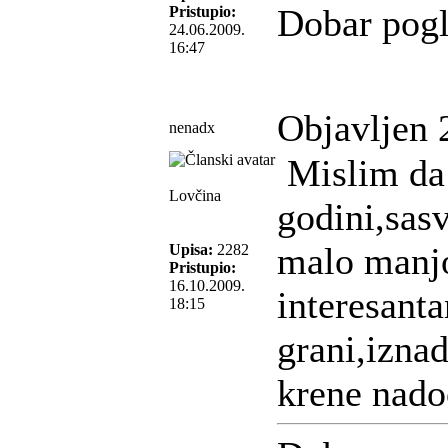
Dobar pogl
Pristupio:
24.06.2009.
16:47
Objavljen 
nenadx
Mislim da j
Lovčina
godini,sas
malo manj
Upisa:
2282
Pristupio:
16.10.2009.
interesant
18:15
grani,izna
krene nado