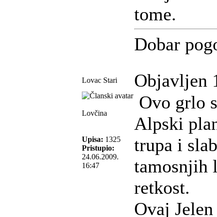
tome.
Dobar pog
Objavljen 
Lovac Stari
Ovo grlo sa
Lovčina
Alpski plan
trupa i sla
Upisa:
1325
Pristupio:
24.06.2009.
tamosnjih 
16:47
retkost.
Ovaj Jelen 