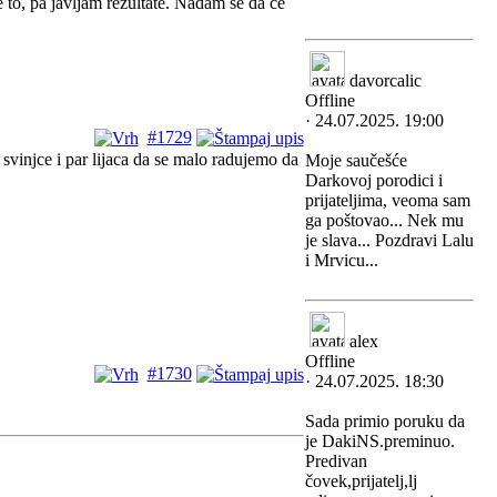
 to, pa javljam rezultate. Nadam se da će
davorcalic
Offline
· 24.07.2025. 19:00
#1729
svinjce i par lijaca da se malo radujemo da
Moje saučešće
Darkovoj porodici i
prijateljima, veoma sam
ga poštovao... Nek mu
je slava... Pozdravi Lalu
i Mrvicu...
alex
Offline
#1730
· 24.07.2025. 18:30
Sada primio poruku da
je DakiNS.preminuo.
Predivan
čovek,prijatelj,lj