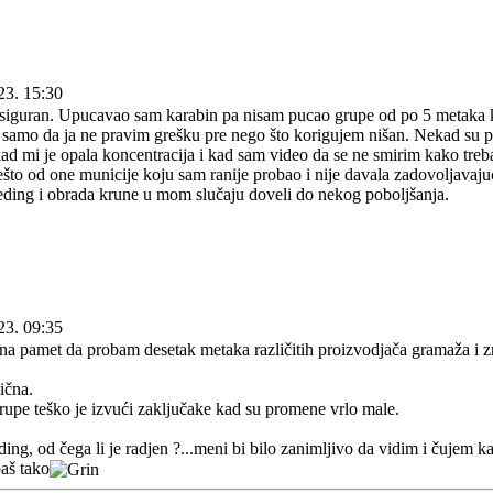
23. 15:30
siguran. Upucavao sam karabin pa nisam pucao grupe od po 5 metaka k
samo da ja ne pravim grešku pre nego što korigujem nišan. Nekad su pog
ad mi je opala koncentracija i kad sam video da se ne smirim kako tre
to od one municije koju sam ranije probao i nije davala zadovoljavajuće
u beding i obrada krune u mom slučaju doveli do nekog poboljšanja.
23. 09:35
 pamet da probam desetak metaka različitih proizvodjača gramaža i zrn
ična.
rupe teško je izvući zaključake kad su promene vrlo male.
ding, od čega li je radjen ?...meni bi bilo zanimljivo da vidim i čujem 
baš tako