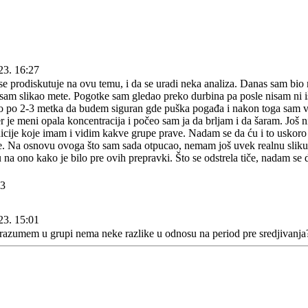
23. 16:27
se prodiskutuje na ovu temu, i da se uradi neka analiza. Danas sam bio n
isam slikao mete. Pogotke sam gledao preko durbina pa posle nisam ni
o po 2-3 metka da budem siguran gde puška pogađa i nakon toga sam vr
jer je meni opala koncentracija i počeo sam ja da brljam i da šaram. Jo
icije koje imam i vidim kakve grupe prave. Nadam se da ću i to uskoro ur
e. Na osnovu ovoga što sam sada otpucao, nemam još uvek realnu sliku
na ono kako je bilo pre ovih prepravki. Što se odstrela tiče, nadam se d
23. 15:01
razumem u grupi nema neke razlike u odnosu na period pre sredjivanja