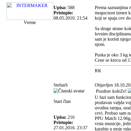
Upisa:
588
Prema saznanjima mo
Pristupio:
mogucnost izmen kal
08.05.2010. 21:54
koji se spaja cev d
Vreme
Sa druge strane kol
lovnim disciplinama.
sam je koristi njeg
njom.
Puska je oko 3 kg t
Cene se krecu od 1
RK
StefanS
Objavljen 18.10.20
Pozdrav koleZe!
U fazi sam funkcion
Stari član
prodavan valjda voj
uvodna rampa, urađe
cevi. Probao sam n
Upisa:
216
PPU Match 12.96g, 
Pristupio:
vrsta municije, je
27.01.2016. 23:37
karabin u moje ruke