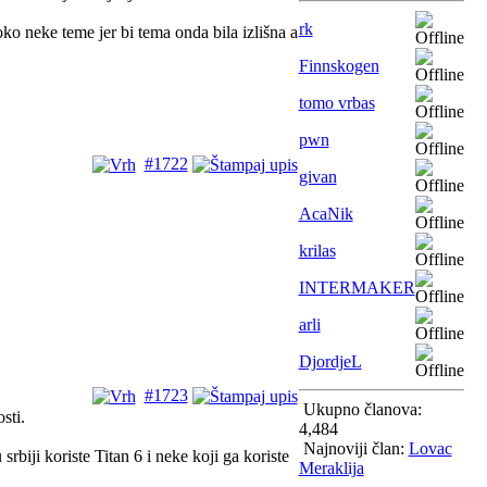
rk
oko neke teme jer bi tema onda bila izlišna a
Finnskogen
tomo vrbas
pwn
#1722
givan
AcaNik
krilas
INTERMAKER
arli
DjordjeL
#1723
Ukupno članova:
sti.
4,484
Najnoviji član:
Lovac
rbiji koriste Titan 6 i neke koji ga koriste
Meraklija