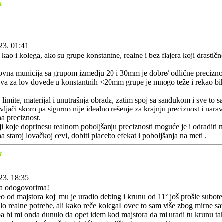
t
23. 01:41
kao i kolega, ako su grupe konstantne, realne i bez flajera koji drastič
lovna municija sa grupom izmedju 20 i 30mm je dobre/ odlične preciznosti
ava za lov dovede u konstantnih <20mm grupe je mnogo teže i rekao bih
limite, materijal i unutrašnja obrada, zatim spoj sa sandukom i sve to
vljači skoro pa sigurno nije idealno rešenje za krajnju preciznost i nar
na preciznost.
i koje doprinesu realnom poboljšanju preciznosti moguće je i odraditi 
 staroj lovačkoj cevi, dobiti placebo efekat i poboljšanja na meti .
t
23. 18:35
a odogovorima!
 od majstora koji mu je uradio debing i krunu od 11° još prošle subote
lo realne potrebe, ali kako reče kolegaLovec to sam više zbog mirne sav
a bi mi onda dunulo da opet idem kod majstora da mi uradi tu krunu t