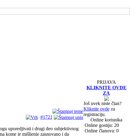
PRIJAVA
KLIKNITE OVDE
ZA
Još uvek niste član?
Kliknite ovde
za
registraciju.
#1721
Online korisnika
Online gostiju: 20
ogu uporedjivati i drugi deo subjektivnog
Online članova: 0
a na kome je mišljenje zasnovano i da