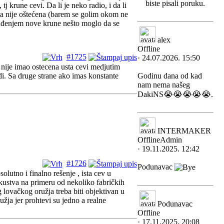
biste pisali poruku.
j krune cevi. Da li je neko radio, i da li
oja nije oštećena (barem se golim okom ne
rađenjem nove krune nešto moglo da se
alex
Offline
#1725
· 24.07.2026. 15:50
 nije imao ostecena usta cevi medjutim
adi. Sa druge strane ako imas konstante
Godinu dana od kad
nam nema našeg
DakiNS😭😭😭😭😭.
INTERMAKER
Offline
Admin
· 19.11.2025. 12:42
#1726
Podunavac
lutno i finalno rešenje , ista cev u
kustva na primeru od nekoliko fabričkih
g lovačkog oružja treba biti objektivan u
žja jer prohtevi su jedno a realne
Podunavac
Offline
· 17.11.2025. 20:08