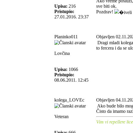
Ako vreme posluži, 
Upisa:
216
sve biti ok.
Pristupio:
Pozdrav!
27.01.2016. 23:37
Planinko011
Objavljen 02.11.20
Dragi mladi kolega 
to fercera i da se ul
Lovčina
Upisa:
1066
Pristupio:
08.06.2011. 12:45
kolega_LOVEc
Objavljen 04.11.20
Ako bude bilo moguć
Čisto da imamo razl
Veteran
Vim vi repellere lice
Upisa:
666