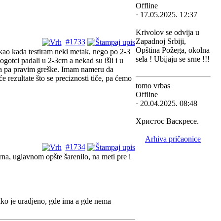
Offline
· 17.05.2025. 12:37
Krivolov se odvija u
Zapadnoj Srbiji,
#1733
Opština Požega, okolna
ao kada testiram neki metak, nego po 2-3
sela ! Ubijaju se srne !!!
otci padali u 2-3cm a nekad su išli i u
ba pa pravim greške. Imam nameru da
 rezultate što se preciznosti tiče, pa ćemo
tomo vrbas
Offline
· 20.04.2025. 08:48
Христос Васкресе.
Arhiva pričaonice
#1734
a, uglavnom opšte šarenilo, na meti pre i
kako je uradjeno, gde ima a gde nema