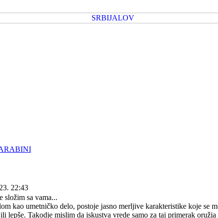
ARABINI
23. 22:43
 složim sa vama...
lom kao umetničko delo, postoje jasno merljive karakteristike koje se m
e ili lepše. Takodje mislim da iskustva vrede samo za taj primerak oružj