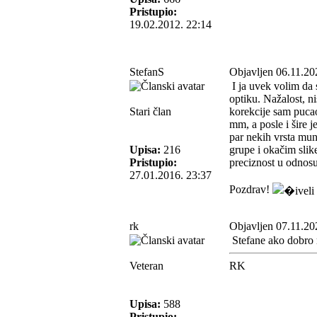
Pristupio:
19.02.2012. 22:14
StefanS
Objavljen 06.11.20
I ja uvek volim da 
optiku. Nažalost, n
Stari član
korekcije sam puca
mm, a posle i šire 
par nekih vrsta mun
Upisa:
216
grupe i okačim slik
Pristupio:
preciznost u odnosu 
27.01.2016. 23:37
Pozdrav!
rk
Objavljen 07.11.20
Stefane ako dobro 
Veteran
RK
Upisa:
588
Pristupio: