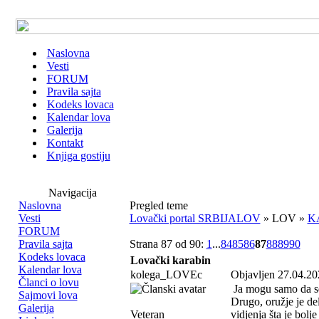
Naslovna
Vesti
FORUM
Pravila sajta
Kodeks lovaca
Kalendar lova
Galerija
Kontakt
Knjiga gostiju
Navigacija
Naslovna
Pregled teme
Vesti
Lovački portal SRBIJALOV
» LOV »
K
FORUM
Pravila sajta
Strana 87 od 90:
1
...
84
85
86
87
88
89
90
Kodeks lovaca
Lovački karabin
Kalendar lova
kolega_LOVEc
Objavljen 27.04.20
Članci o lovu
Ja mogu samo da se
Sajmovi lova
Drugo, oružje je de
Galerija
Veteran
vidjenja šta je bolj