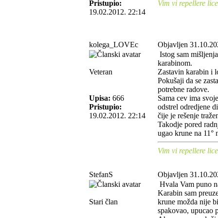
Pristupio:
Vim vi repellere lice
19.02.2012. 22:14
kolega_LOVEc
Objavljen 31.10.20
Istog sam mišljenja 
karabinom.
Veteran
Zastavin karabin i 
Pokušaji da se zast
potrebne radove.
Upisa:
666
Sama cev ima svoje 
Pristupio:
odstrel odredjene di
19.02.2012. 22:14
čije je rešenje traže
Takodje pored radnj
ugao krune na 11° na
Vim vi repellere lice
StefanS
Objavljen 31.10.20
Hvala Vam puno n
Karabin sam preuzeo
Stari član
krune možda nije bi
spakovao, upucao p