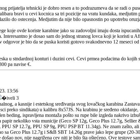
g prijatelja tehnicki je dobro resen a to podrazumeva da se radi o pus
ibara bravi u cevi kocnica sa tri pozicije na vratu kundaka, medjutim p
olazilo do ostecenja. Medjutim da nije bilo opasnostin po upotrebu oruzj
ege koje ovde koriste karabine jako su zadovoljni imaju dosta ispucanih
 Interesantno je dosao sam do jednog stranog lovca koji je koristi u Afric
ov odgovor je bio da se puska koristi gotovo svakodnevno 12 meseci od 
eska u stndardnoj konturi i duzini cevi. Cevi prmea podacima do kojih
300 pa navise €.
23. 13:56
alnog, a kasnije i estetskog sređivanja svog lovačkog karabina Zastava
sci preko sindikata) u kalibru 8x57JS. Na krabinu je sređeno okidanje, o
n beding, ispravljena montaža pošto su rupe bile izgleda nakrivo izbuš
a papir nekoliko vsta municije (Geco SP 12g, Geco Plus 12.7g, Selli
PPU SP 12.7g, PPU SP 9g, PPU PSP BT 11.34g). Ne znam zašto, ali moj
dino sa Geco Plus 12.7g i S&B SBT 14.26g prave jako lepe grupe (20
 došao nov, nije nagrižena cev niti je bilo šta oštećeno. Ove testove sa