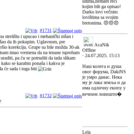
udima,nemam reci
kojim bih ga opisao!
Darko lovi večnim
lovištima sa svojim
bretonima. 😞😞😞
#1731
a strelištu i upucao i mehanički nišan i
 išao da ih pokupim. Uglavnom, pre
AcaNik
šio korekciju. Grupe su bile možda 30-ak
Offline
š nisam imao vremena da na tenane isprobam
· 24.07.2025. 15:13
aditi, pa ću se potruditi da tada slikam
 kako se karabin ponaša i kakva je
Наш колега и душа
a će sada i toga biti
овог форума, DakiNS
је умро данас. Нека
му је лака земља и да
има одличну екипу у
вечним ловишти�
#1732
?
Lela