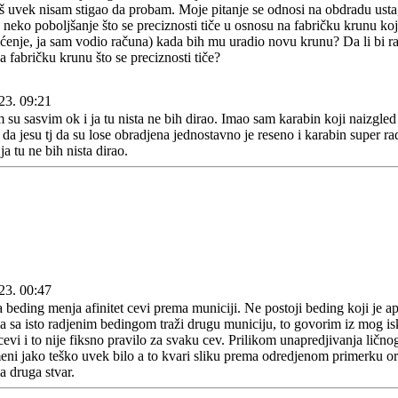
š uvek nisam stigao da probam. Moje pitanje se odnosi na obdradu usta, t
o neko poboljšanje što se preciznosti tiče u osnosu na fabričku krunu k
ećenje, ja sam vodio računa) kada bih mu uradio novu krunu? Da li bi 
 fabričku krunu što se preciznosti tiče?
23. 09:21
 sasvim ok i ja tu nista ne bih dirao. Imao sam karabin koji naizgled
 da jesu tj da su lose obradjena jednostavno je reseno i karabin super r
a tu ne bih nista dirao.
23. 00:47
beding menja afinitet cevi prema municiji. Ne postoji beding koji je apso
a sa isto radjenim bedingom traži drugu municiju, to govorim iz mog is
 cevi i to nije fiksno pravilo za svaku cev. Prilikom unapredjivanja lično
meni jako teško uvek bilo a to kvari sliku prema odredjenom primerku oru
 druga stvar.