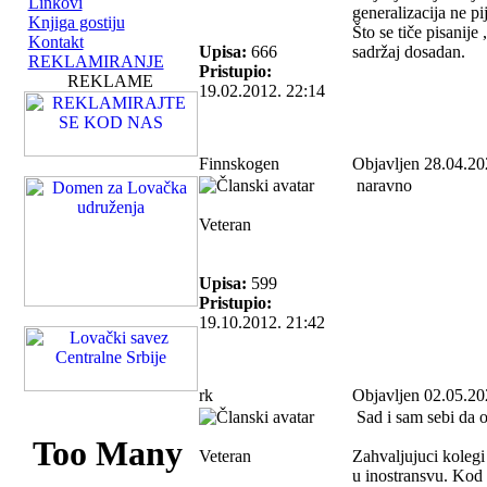
Linkovi
generalizacija ne p
Knjiga gostiju
Što se tiče pisanije
Kontakt
Upisa:
666
sadržaj dosadan.
REKLAMIRANJE
Pristupio:
REKLAME
19.02.2012. 22:14
Finnskogen
Objavljen 28.04.20
naravno
Veteran
Upisa:
599
Pristupio:
19.10.2012. 21:42
rk
Objavljen 02.05.20
Sad i sam sebi da o
Veteran
Zahvaljujuci kolegi 
u inostransvu. Kod 