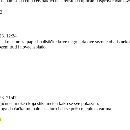
nadam se da ću u četvrtak ići na strelište da upucam i isproveravam sve
23. 12:24
lako cemo za papir i balističke krive nego ti da ove sezone obalis neko 
ozeni trud i novac isplatio.
23. 21:47
nosti može i koja slika mete i kako se sve pokazalo.
oga da čačkamo malo tastaturu i da se priča o lepim stvarima.
t