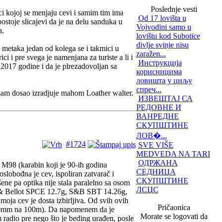
Poslednje vesti
ci kojoj se menjaju cevi i samim tim ima
Od 17 lovišta u
ostoje slicajevi da je na delu sanduka u
Vojvodini samo u
a.
lovištu kod Subotice
divlje svinje nisu
 metaka jedan od kolega se i takmici u
zaražen...
i i pre svega je namenjana za turiste a li i
Инструкција
2017 godine i da je plrezadovoljan sa
корисницима
ловишта у циљу
спреч...
 sam dosao izradjuje mahom Loather walter.
ИЗВЕШТАЈ СА
РЕДОВНЕ И
ВАНРЕДНЕ
СКУПШТИНЕ
ЛОВ�...
#1724
SVE VIŠE
MEDVEDA NA TARI
ОДРЖАНА
 M98 (karabin koji je 90-ih godina
СЕДНИЦА
slobođna je cev, ispoliran zatvarač i
СКУПШТИНЕ
ene pa optika nije stala paralelno sa osom
ЛСЦС
er & Bellot SPCE 12.7g, S&B SBT 14.26g,
a cev je dosta izbirljiva. Od svih ovih
Pričaonica
-30mm na 100m). Da napomenem da je
Morate se logovati da
m radio pre nego što je beding urađen, posle