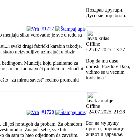
Поздрав другари.
Дуго ме није било.
#1727
no menjaju sliku verovatno je sve u redu sa
krilas
Offline
...i svaki drugi fabrički karabin takodje.
· 25.07.2025. 13:27
 skoro neizvodljivo uzimajući u obzir
Bog da mu dusu
 sa bedingom. Municija koju planiramo za
oprosti. Pozdrav Daki,
avno strelac kao najveći problem u jednačini
vidimo se u vecnim
lovistima !
nešto "za mirnu savest" recimo promeniti
arnotije
Offline
· 24.07.2025. 21:28
#1728
Бог да му душу
, ali još ne stigoh da probam. Za obradom
прости, породици
esti uradio. Znajući sebe, sve bih
живот и здравље.
ako da sam to hteo odjednom da završim.