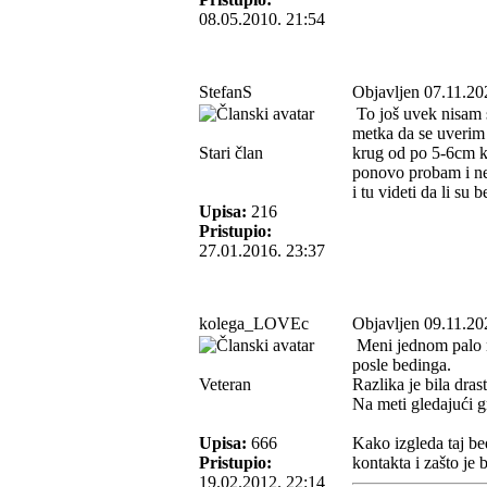
08.05.2010. 21:54
StefanS
Objavljen 07.11.20
To još uvek nisam 
metka da se uverim 
Stari član
krug od po 5-6cm k
ponovo probam i neš
i tu videti da li s
Upisa:
216
Pristupio:
27.01.2016. 23:37
kolega_LOVEc
Objavljen 09.11.20
Meni jednom palo na
posle bedinga.
Veteran
Razlika je bila drast
Na meti gledajući g
Upisa:
666
Kako izgleda taj be
Pristupio:
kontakta i zašto je 
19.02.2012. 22:14