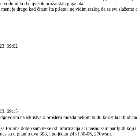
ije vodu ni kod najvećih oružarskih giganata.
 , meni je drago kad čitam šta pišete i ne vidim razlog da se svi slažemo 
23. 09:02
23. 09:15
dgovorim na iskustva o orosleru mozda nekom budu koristila u budicno
sa foruma dobio sam neke od informacija al i nasao sam par ljudi koji u s
nas su u pitanju dva 308, i po jedan 243 i 30-06, 270wsm.