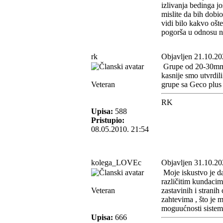
izlivanja bedinga jo
mislite da bih dobi
vidi bilo kakvo ošt
pogorša u odnosu na
rk
Objavljen 21.10.20
Grupe od 20-30mm su
kasnije smo utvrdili
Veteran
grupe sa Geco plus j
RK
Upisa:
588
Pristupio:
08.05.2010. 21:54
kolega_LOVEc
Objavljen 31.10.20
Moje iskustvo je da 
različitim kundacim
Veteran
zastavinih i stranih
zahtevima , što je 
moguućnosti sistema
Upisa:
666