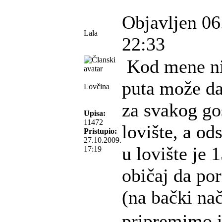
Objavljen 06
Lala
22:33
Kod mene ni
puta može da
Lovčina
za svakog gos
Upisa:
11472
lovište, a od
Pristupio:
27.10.2009.
u lovište je
17:19
običaj da po
(na bački na
pripremimo i