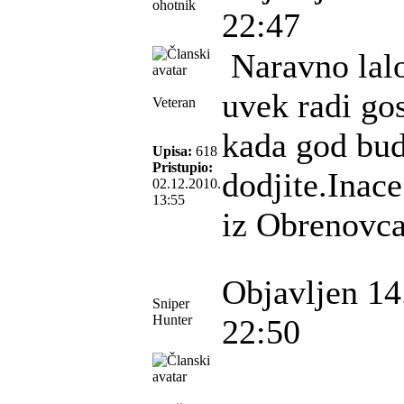
ohotnik
22:47
Naravno lalo
uvek radi gos
Veteran
kada god bud
Upisa:
618
Pristupio:
dodjite.Inace
02.12.2010.
13:55
iz Obrenovc
Objavljen 14
Sniper
Hunter
22:50