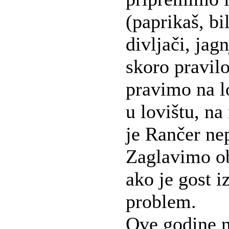
(paprikaš, bil
divljači, jag
skoro pravil
pravimo na 
u lovištu, n
je Rančer ne
Zaglavimo o
ako je gost i
problem.
Ove godine 