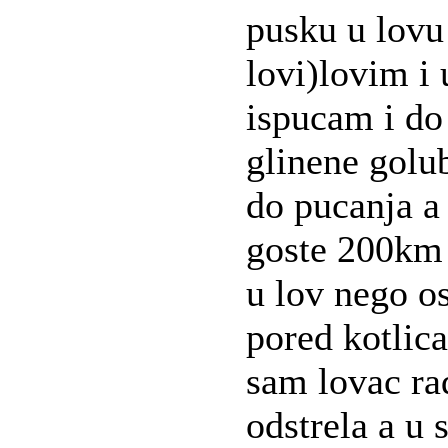
pusku u lovu 
lovi)lovim i 
ispucam i do
glinene golu
do pucanja a
goste 200km
u lov nego 
pored kotlica
sam lovac rad
odstrela a u