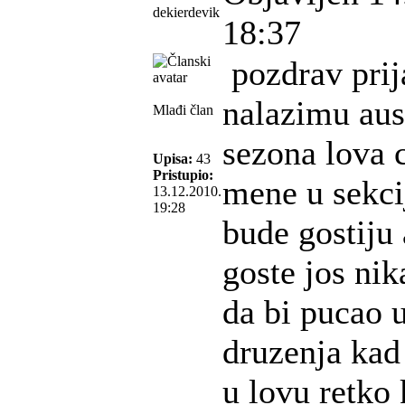
dekierdevik
18:37
pozdrav prija
nalazimu aus
Mlađi član
sezona lova c
Upisa:
43
Pristupio:
mene u sekci
13.12.2010.
19:28
bude gostiju 
goste jos nik
da bi pucao 
druzenja kad
u lovu retko