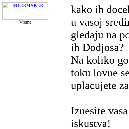
kako ih docek
u vasoj sred
Vreme
gledaju na p
ih Dodjosa?
Na koliko go
toku lovne se
uplacujete za
Iznesite vasa
iskustva!