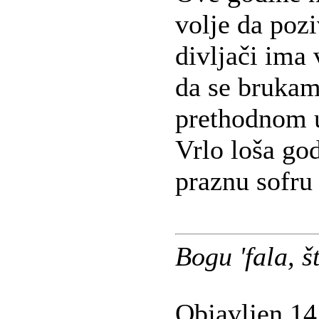
volje da poz
divljači ima 
da se brukam
prethodnom u
Vrlo loša god
praznu sofru 
Bogu 'fala, 
Objavljen 14