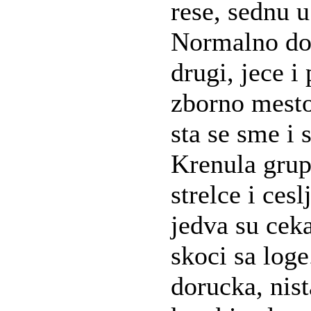
rese, sednu u
Normalno doc
drugi, jece i
zborno mesto 
sta se sme i 
Krenula grupa
strelce i ces
jedva su ceka
skoci sa loge
dorucka, nist