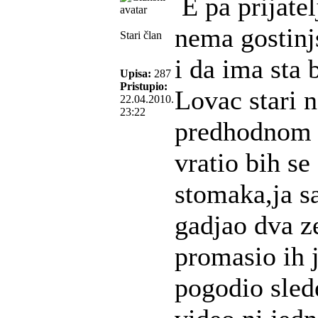
E pa prijate
nema gostinjs
Stari član
i da ima sta b
Upisa:
287
Pristupio:
Lovac stari 
22.04.2010.
23:22
predhodnom u
vratio bih s
stomaka,ja s
gadjao dva z
promasio ih 
pogodio sled