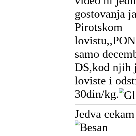
video ni jed
gostovanja j
Pirotskom
lovistu,,PO
samo decemba
DS,kod njih 
loviste i ods
30din/kg.
Jedva cekam d