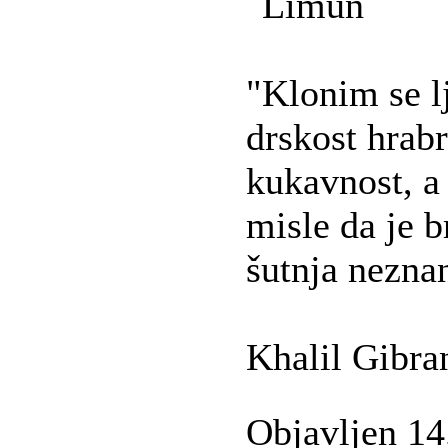
"Klonim se lj
drskost hrabr
kukavnost, a 
misle da je b
šutnja neznan
Khalil Gibra
Objavljen 14