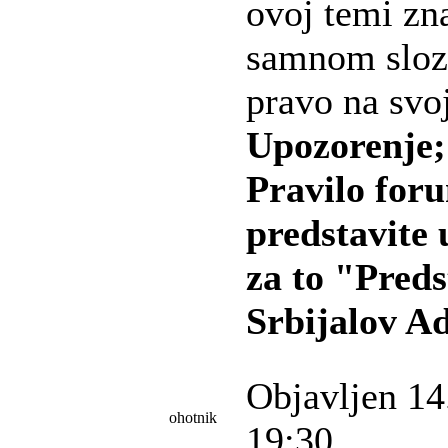
ovoj temi zn
samnom slozi
pravo na svo
Upozorenje;
Pravilo foru
predstavite 
za to "Preds
Srbijalov A
Objavljen 14
ohotnik
19:30