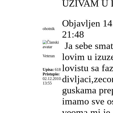
UZIVAM U
Objavljen 14
ohotnik
21:48
Ja sebe smat
lovim u izu
Veteran
lovistu sa f
Upisa:
618
Pristupio:
divljaci,zec
02.12.2010.
13:55
guskama pre
imamo sve os
veoma mi je 