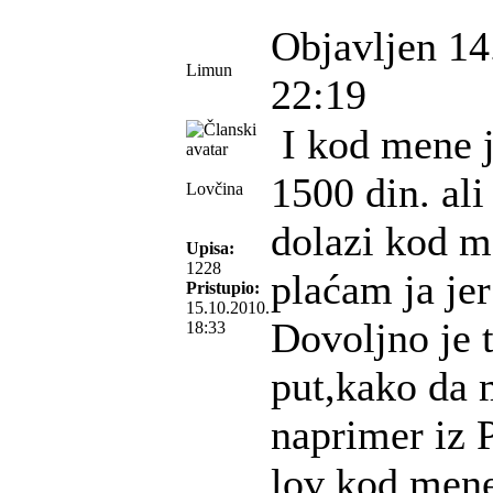
Objavljen 14
Limun
22:19
I kod mene j
1500 din. ali
Lovčina
dolazi kod me
Upisa:
1228
plaćam ja jer
Pristupio:
15.10.2010.
Dovoljno je t
18:33
put,kako da 
naprimer iz 
lov kod mene