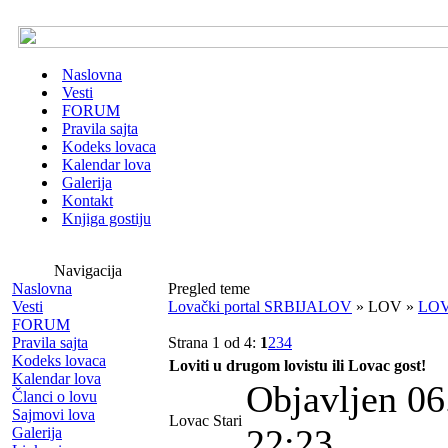
Naslovna
Vesti
FORUM
Pravila sajta
Kodeks lovaca
Kalendar lova
Galerija
Kontakt
Knjiga gostiju
Navigacija
Naslovna
Pregled teme
Vesti
Lovački portal SRBIJALOV
» LOV »
LO
FORUM
Pravila sajta
Strana 1 od 4:
1
2
3
4
Kodeks lovaca
Loviti u drugom lovistu ili Lovac gost!
Kalendar lova
Objavljen 06
Članci o lovu
Sajmovi lova
Lovac Stari
22:23
Galerija