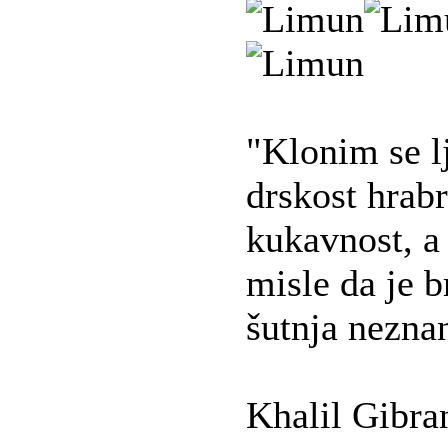
"Klonim se lj
drskost hrabr
kukavnost, a 
misle da je b
šutnja neznan
Khalil Gibra