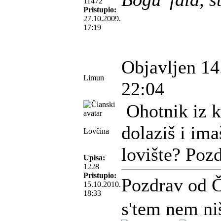
11472
Pristupio:
27.10.2009.
17:19
Objavljen 14
Limun
22:04
Ohotnik iz k
dolaziš i ima
Lovčina
lovište? Poz
Upisa:
1228
Pristupio:
Pozdrav od 
15.10.2010.
18:33
s'tem nem ni