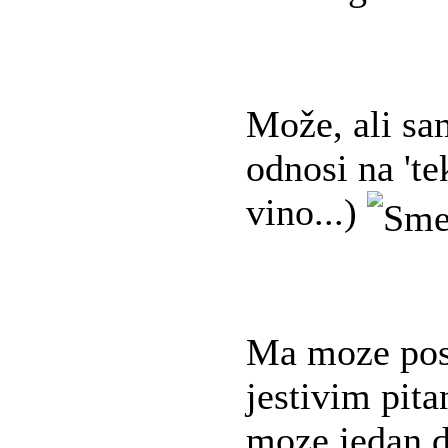
Može, ali sa
odnosi na 'te
vino...)
Ma moze pos
jestivim pit
moze jedan d