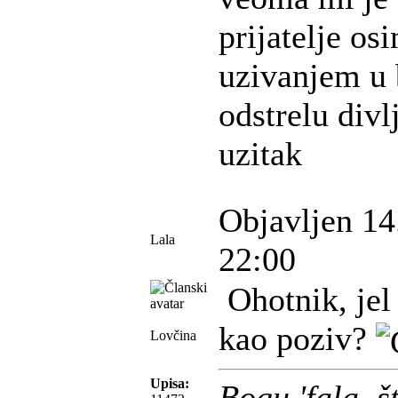
prijatelje os
uzivanjem u 
odstrelu divl
uzitak
Objavljen 14
Lala
22:00
Ohotnik, jel 
kao poziv?
Lovčina
Upisa:
Bogu 'fala, 