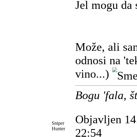
Jel mogu da 
Može, ali sa
odnosi na 'te
vino...)
Bogu 'fala, 
Objavljen 14
Sniper
Hunter
22:54