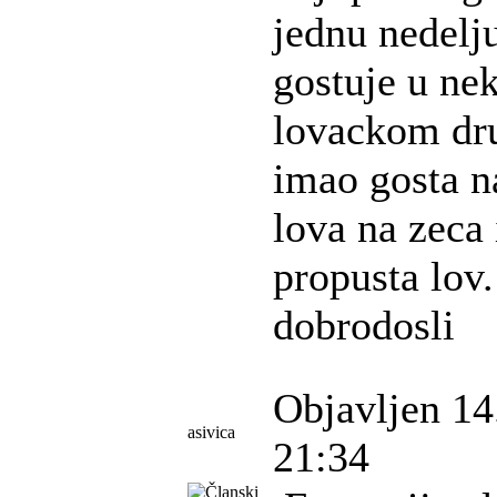
jednu nedelju
gostuje u n
lovackom dru
imao gosta n
lova na zeca i
propusta lov
dobrodosli
Objavljen 14
asivica
21:34