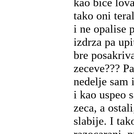
kao bice lova
tako oni tera
i ne opalise 
izdrza pa up
bre posakriva
zeceve??? Pa
nedelje sam 
i kao uspeo 
zeca, a ostal
slabije. I tak