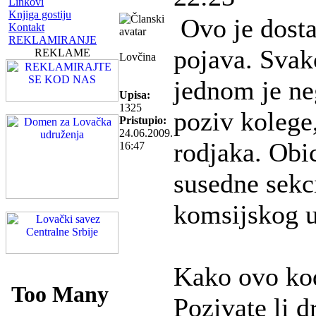
Linkovi
Knjiga gostiju
Ovo je dosta
Kontakt
REKLAMIRANJE
pojava. Svak
REKLAME
Lovčina
jednom je ne
Upisa:
1325
poziv kolege,
Pristupio:
24.06.2009.
rodjaka. Obi
16:47
susedne sekci
komsijskog u
Kako ovo kod
Pozivate li d