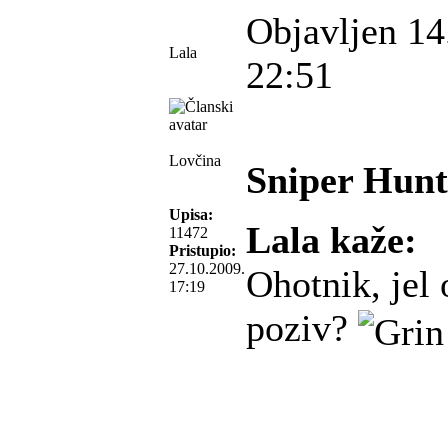
Objavljen 14
Lala
22:51
Lovčina
Sniper Hunt
Upisa:
Lala kaže:
11472
Pristupio:
27.10.2009.
Ohotnik, jel 
17:19
poziv?