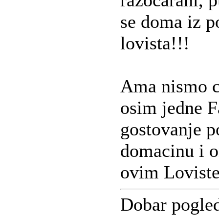
razocarani, 
se doma iz p
lovista!!!
Ama nismo ce
osim jedne 
gostovanje po
domacinu i 
ovim Lovist
Dobar pogle