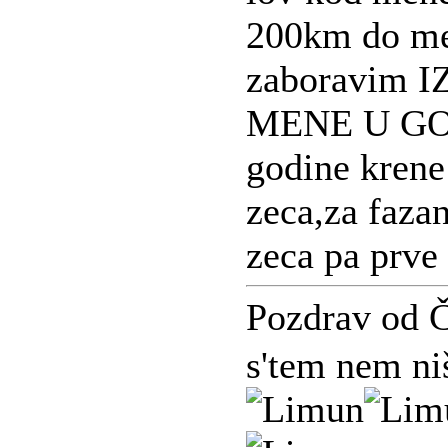
200km do me
zaboravim 
MENE U GOS
godine krene 
zeca,za faza
zeca pa prve
Pozdrav od 
s'tem nem ni