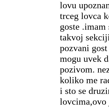
lovu upoznam
trceg lovca 
goste .imam 
takvoj sekcij
pozvani gost
mogu uvek da
pozivom. ne
koliko me ra
i sto se druz
lovcima,ovo 