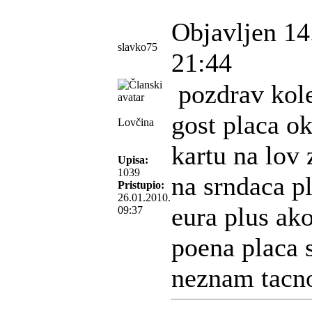
Objavljen 14
slavko75
21:44
pozdrav kol
gost placa o
Lovčina
kartu na lov 
Upisa:
1039
na srndaca pl
Pristupio:
26.01.2010.
eura plus ako
09:37
poena placa s
neznam tacn