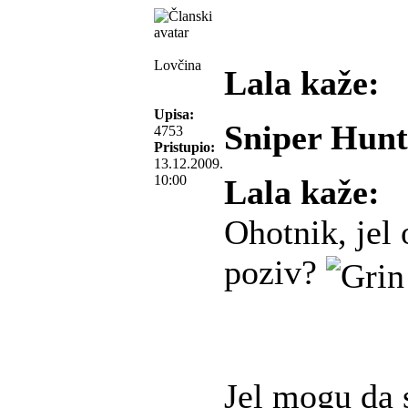
Lovčina
Lala kaže:
Upisa:
Sniper Hunt
4753
Pristupio:
13.12.2009.
10:00
Lala kaže:
Ohotnik, jel 
poziv?
Jel mogu da 