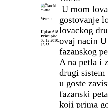
U mom lova
gostovanje l
Veteran
lovackog dru
Upisa:
618
Pristupio:
ovaj nacin U
02.12.2010.
13:55
fazanskog pet
A na petla i 
drugi sistem
u goste zavisi
fazanski peta
koji prima g