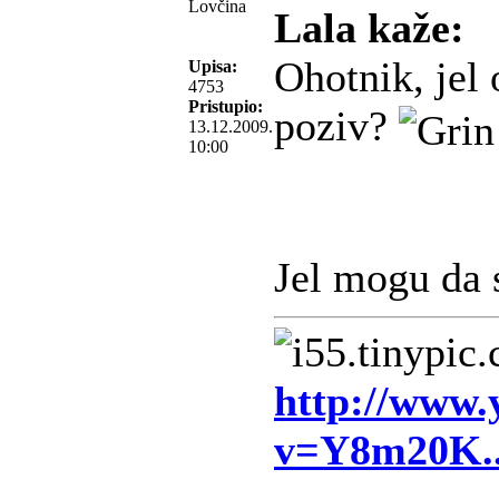
Lovčina
Lala kaže:
Ohotnik, jel 
Upisa:
4753
Pristupio:
poziv?
13.12.2009.
10:00
Jel mogu da 
http://www.
v=Y8m20K.