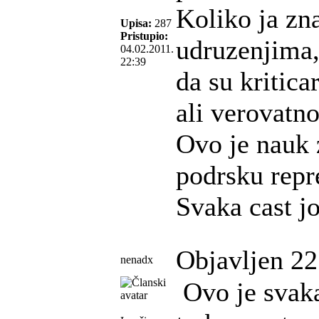
Koliko ja zn
Upisa:
287
Pristupio:
udruzenjima, 
04.02.2011.
22:39
da su kritica
ali verovatno
Ovo je nauk 
podrsku repre
Svaka cast j
Objavljen 22
nenadx
Ovo je svaka