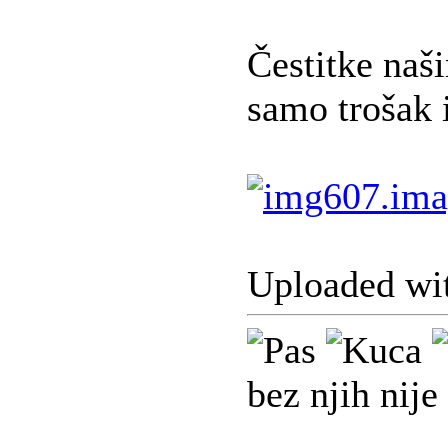
Čestitke naš
samo trošak 
Uploaded wi
bez njih nije