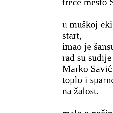
treće mesto S
u muškoj eki
start,
imao je šansu
rad su sudij
Marko Savić 
toplo i sparn
na žalost,