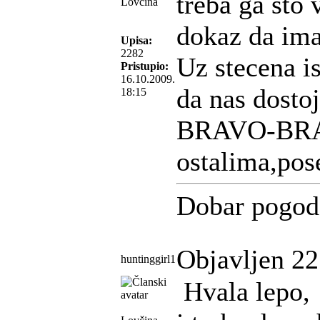
treba ga sto 
Lovčina
dokaz da imam
Upisa:
2282
Uz stecena i
Pristupio:
16.10.2009.
da nas dostoj
18:15
BRAVO-BRAV
ostalima,pos
Dobar pogod
Objavljen 22
huntinggirl1
Hvala lepo,