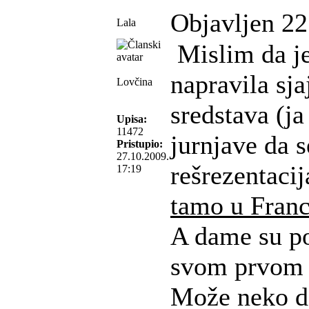
Objavljen 22
Lala
Mislim da je
napravila sj
Lovčina
sredstava (j
Upisa:
11472
jurnjave da s
Pristupio:
27.10.2009.
rešrezentacij
17:19
tamo u Franc
A dame su po 
svom prvom 
Može neko da