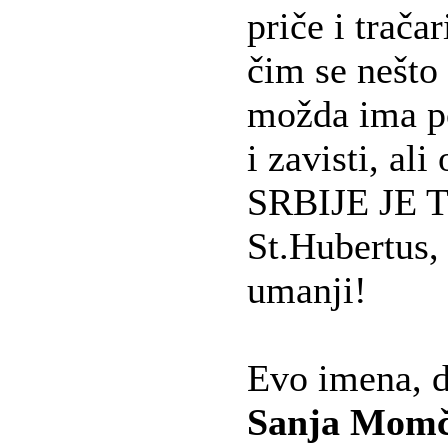
priče i tračar
čim se nešto 
možda ima po
i zavisti, 
SRBIJE JE
St.Hubertus, 
umanji!
Evo imena, d
Sanja Momči