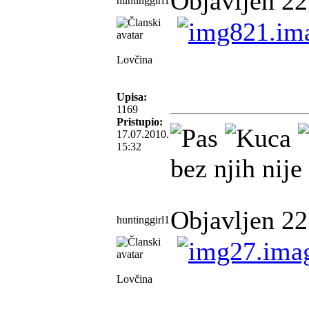
Objavljen 22
huntinggirl1
Lovčina
Upisa:
1169
Pristupio:
17.07.2010.
15:32
bez njih nije
Objavljen 22
huntinggirl1
Lovčina