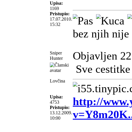
Upisa:
1169
Pristupio:
17.07.2010.
15:32
bez njih nije
Objavljen 22
Sniper
Hunter
Sve cestitke 
Lovčina
Upisa:
http://www.
4753
Pristupio:
v=Y8m20K
13.12.2009.
10:00