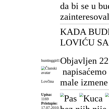
da bi se u b
zainteresova
KADA BUD
LOVIĆU S
Objavljen 22
huntinggirl1
napisaćemo i
male izmene 
Lovčina
Upisa:
1169
Pristupio:
17.07.2010.