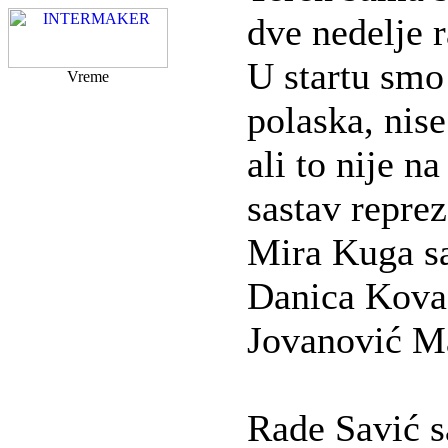
dve nedelje r
U startu sm
Vreme
polaska, nis
ali to nije n
sastav reprez
Mira Kuga s
Danica Kova
Jovanović 
Rade Savić 