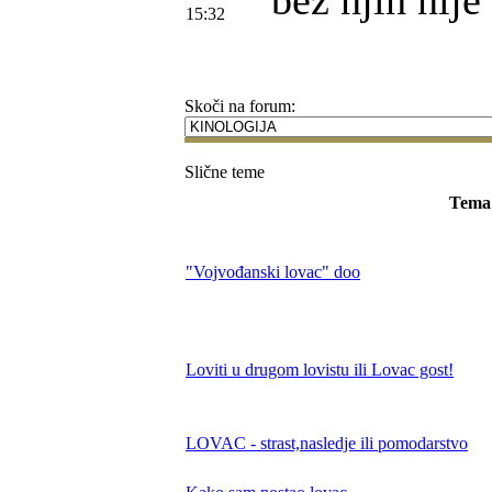
bez njih nije
15:32
Skoči na forum:
Slične teme
Tema
"Vojvođanski lovac" doo
Loviti u drugom lovistu ili Lovac gost!
LOVAC - strast,nasledje ili pomodarstvo