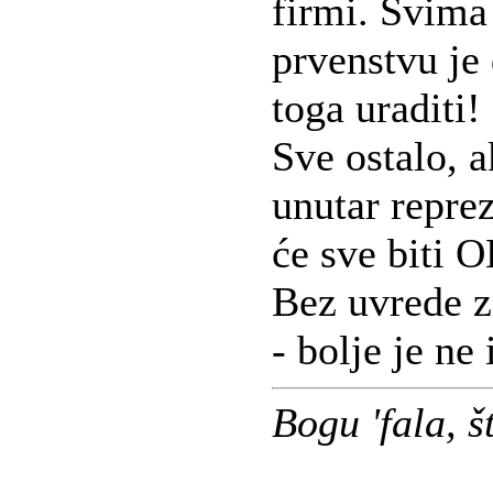
firmi. Svima
prvenstvu je
toga uraditi!
Sve ostalo, a
unutar repre
će sve biti O
Bez uvrede za
- bolje je ne
Bogu 'fala, 