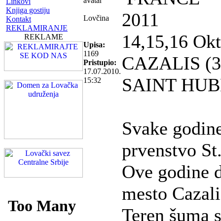
Linkovi
Knjiga gostiju
2011
Lovčina
Kontakt
REKLAMIRANJE
14,15,16 Ok
REKLAME
Upisa:
1169
CAZALIS (3
Pristupio:
17.07.2010.
SAINT HUB
15:32
Svake godine
prvenstvo St
Ove godine d
mesto Cazali
Teren šuma s