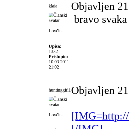
Objavljen 21
klaja
bravo svaka c
Lovčina
Upisa:
1332
Pristupio:
10.03.2011.
21:02
Objavljen 21
huntinggirl1
[IMG=http:/
Lovčina
[/IMG]