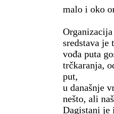
malo i oko o
Organizacija 
sredstava je 
vođa puta go
trčkaranja, o
put,
u današnje v
nešto, ali n
Dagistani je