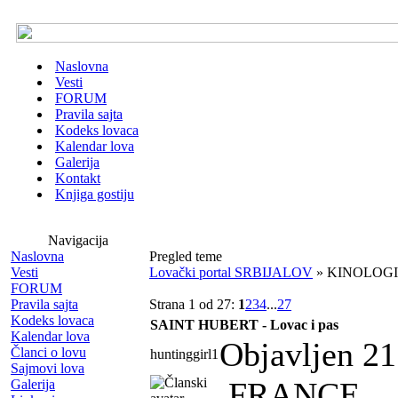
Naslovna
Vesti
FORUM
Pravila sajta
Kodeks lovaca
Kalendar lova
Galerija
Kontakt
Knjiga gostiju
Navigacija
Naslovna
Pregled teme
Vesti
Lovački portal SRBIJALOV
» KINOLOGI
FORUM
Pravila sajta
Strana 1 od 27:
1
2
3
4
...
27
Kodeks lovaca
SAINT HUBERT - Lovac i pas
Kalendar lova
Objavljen 21
Članci o lovu
huntinggirl1
Sajmovi lova
FRANCE
Galerija