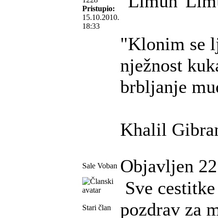
Pristupio:
15.10.2010.
18:33
"Klonim se lj
nježnost kuka
brbljanje mud
Khalil Gibra
Objavljen 22
Sale Voban
Sve cestitke
pozdrav za m
Stari član