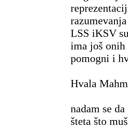
reprezentaci
razumevanja
LSS iKSV su 
ima još onih
pomogni i hv
Hvala Mahmu
nadam se da 
šteta što mušk