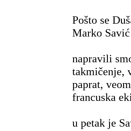
Pošto se Duš
Marko Savić 
napravili smo
takmičenje, 
paprat, veom
francuska eki
u petak je Sa