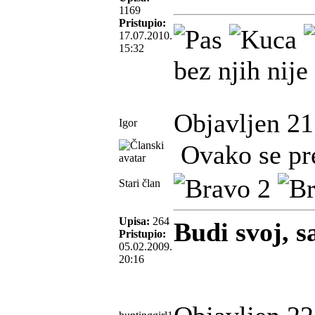
1169
Pristupio:
17.07.2010.
15:32
bez njih nije
Objavljen 21
Igor
Ovako se pr
Stari član
Upisa:
264
Budi svoj, sa
Pristupio:
05.02.2009.
20:16