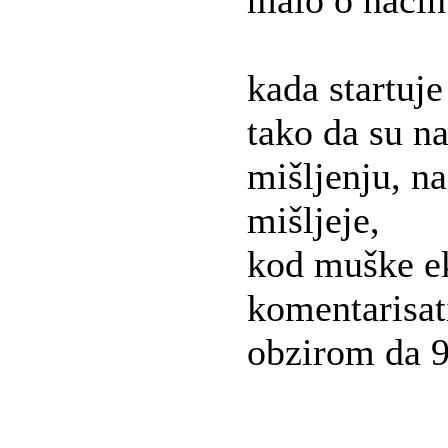
malo o način
kada startuje
tako da su n
mišljenju, na
mišljeje,
kod muške ek
komentarisati
obzirom da 9