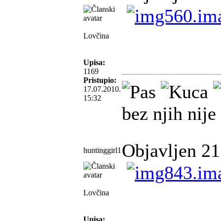
Lovčina
Upisa:
1169
Pristupio:
17.07.2010.
15:32
bez njih nije
Objavljen 21
huntinggirl1
Lovčina
Upisa: