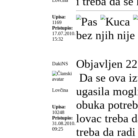
i treba da se
Lovčina
Upisa:
1169
Pristupio:
bez njih nije
17.07.2010.
15:32
Objavljen 22
DakiNS
Da se ova iz
ugasila mogli
Lovčina
obuka potreb
Upisa:
10248
lovac treba d
Pristupio:
31.08.2010.
treba da radi
09:25