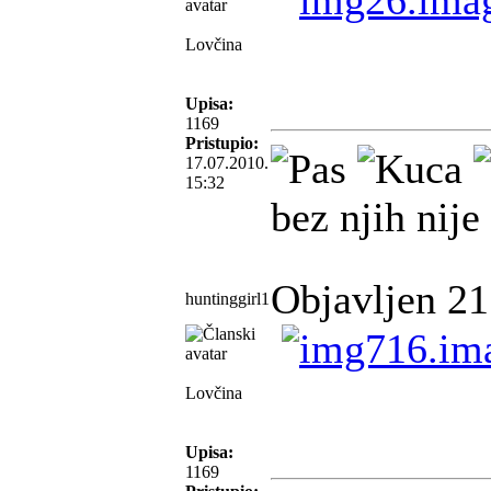
Lovčina
Upisa:
1169
Pristupio:
17.07.2010.
15:32
bez njih nije
Objavljen 21
huntinggirl1
Lovčina
Upisa:
1169