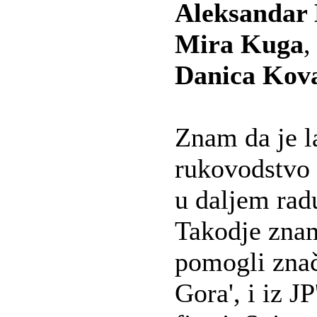
Aleksandar
Mira Kuga
,
Danica Kov
Znam da je l
rukovodstvo r
u daljem radu
Takodje znam
pomogli znač
Gora', i iz J