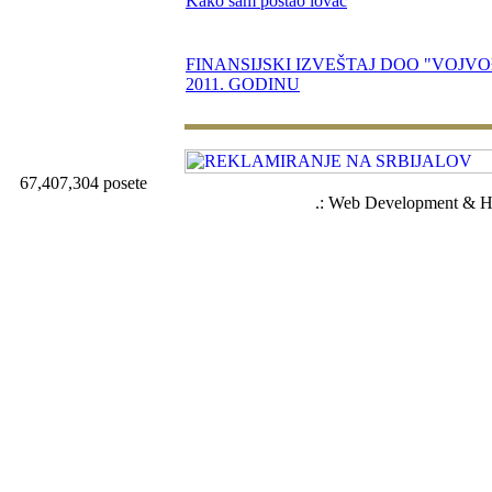
Kako sam postao lovac
FINANSIJSKI IZVEŠTAJ DOO "VOJV
2011. GODINU
67,407,304 posete
.: Web Development & Ho