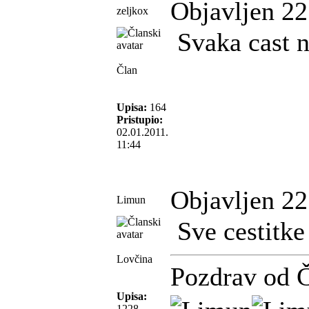
Objavljen 22
zeljkox
Svaka cast n
Član
Upisa:
164
Pristupio:
02.01.2011.
11:44
Objavljen 22
Limun
Sve cestitke
Lovčina
Pozdrav od 
Upisa:
1228