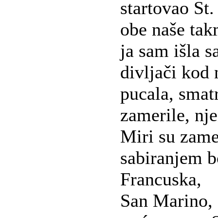
startovao St.
obe naše tak
ja sam išla 
divljači kod 
pucala, smatr
zamerile, nj
Miri su zamer
sabiranjem b
Francuska,
San Marino,