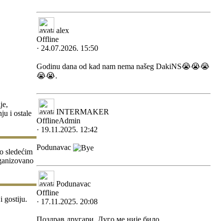
alex
Offline
· 24.07.2026. 15:50
Godinu dana od kad nam nema našeg DakiNS😭😭😭
😭😭.
je,
INTERMAKER
u i ostale
Offline
Admin
· 19.11.2025. 12:42
Podunavac
o sledećim
rganizovano
Podunavac
Offline
 gostiju.
· 17.11.2025. 20:08
Поздрав другари. Дуго ме није било.