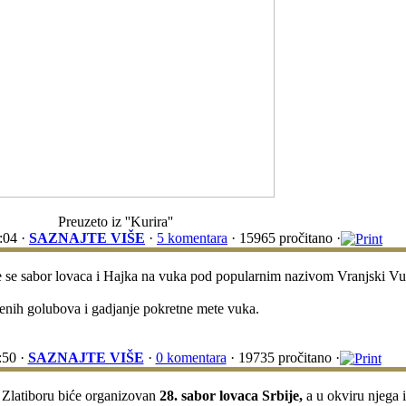
Preuzeto iz ''Kurira''
:04 ·
SAZNAJTE VIŠE
·
5 komentara
· 15965 pročitano ·
 se sabor lovaca i Hajka na vuka pod popularnim nazivom Vranjski Vu
nenih golubova i gadjanje pokretne mete vuka.
:50 ·
SAZNAJTE VIŠE
·
0 komentara
· 19735 pročitano ·
 Zlatiboru biće organizovan
28. sabor lovaca Srbije,
a u okviru njega i