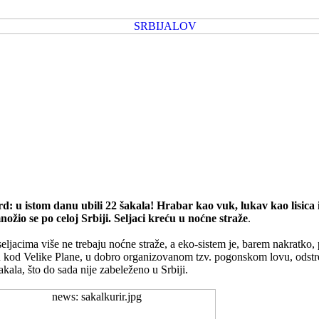
rd: u istom danu ubili 22 šakala! Hrabar kao vuk, lukav kao lisica i
nožio se po celoj Srbiji. Seljaci kreću u noćne straže
.
eljacima više ne trebaju noćne straže, a eko-sistem je, barem nakratko,
 kod Velike Plane, u dobro organizovanom tzv. pogonskom lovu, odstr
akala, što do sada nije zabeleženo u Srbiji.