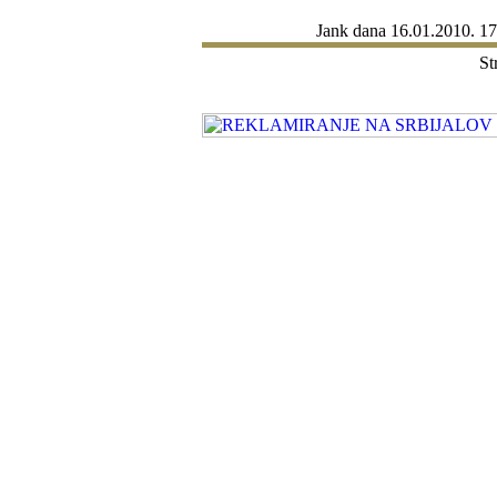
Jank
dana 16.01.2010. 17
St