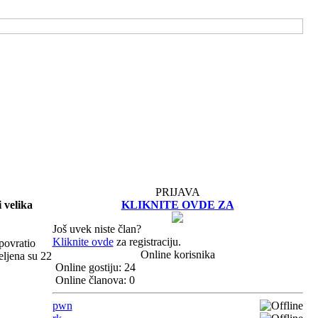
PRIJAVA
 velika
KLIKNITE OVDE ZA
Još uvek niste član?
Kliknite ovde
za registraciju.
 povratio
Online korisnika
eljena su 22
Online gostiju: 24
Online članova: 0
pwn