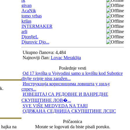
rk
givan
AcaNik
tomo vrbas
krilas
INTERMAKER
arli
DjordjeL
Djurovic Djo...
Ukupno članova: 4,484
Najnoviji član:
Lovac Meraklija
Poslednje vesti
Od 17 lovišta u Vojvodini samo u lovištu kod Subotice
divlje svinje nisu zaražen...
Инструкција корисницима ловишта у циљу
k.
спреч...
ИЗВЕШТАЈ СА РЕДОВНЕ И ВАНРЕДНЕ
СКУПШТИНЕ ЛОВ�...
SVE VIŠE MEDVEDA NA TARI
ОДРЖАНА СЕДНИЦА СКУПШТИНЕ ЛСЦС
Pričaonica
 hajka na
Morate se logovati da biste pisali poruku.