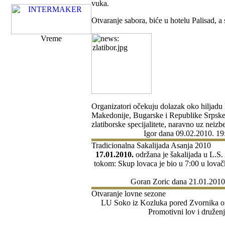
vuka.
Otvaranje sabora, biće u hotelu Palisad, a 
Vreme
Organizatori očekuju dolazak oko hiljadu l
Makedonije, Bugarske i Republike Srpske. 
zlatiborske specijalitete, naravno uz neiz
Igor
dana 09.02.2010. 19
Tradicionalna Sakalijada Asanja 2010
17.01.2010.
održana je šakalijada u L.S
tokom: Skup lovaca je bio u 7:00 u lova
Goran Zoric
dana 21.01.2010
Otvaranje lovne sezone
LU Soko iz Kozluka pored Zvornika org
Promotivni lov i druženj