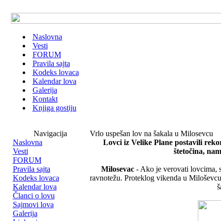
Naslovna
Vesti
FORUM
Pravila sajta
Kodeks lovaca
Kalendar lova
Galerija
Kontakt
Knjiga gostiju
Navigacija
Vrlo uspešan lov na šakala u Milosevcu
Naslovna
Lovci iz Velike Plane postavili reko
Vesti
štetočina, nam
FORUM
Pravila sajta
Milosevac
- Ako je verovati lovcima, s
Kodeks lovaca
ravnotežu. Proteklog vikenda u Miloševcu
Kalendar lova
š
Članci o lovu
Sajmovi lova
Galerija