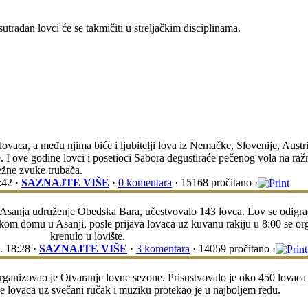
sutradan lovci će se takmičiti u streljačkim disciplinama.
ovaca, a među njima biće i ljubitelji lova iz Nemačke, Slovenije, Austri
I ove godine lovci i posetioci Sabora degustiraće pečenog vola na ražnj
bežne zvuke trubača.
:42 ·
SAZNAJTE VIŠE
·
0 komentara
· 15168 pročitano ·
. Asanja udruženje Obedska Bara, učestvovalo 143 lovca. Lov se odigra
čkom domu u Asanji, posle prijava lovaca uz kuvanu rakiju u 8:00 se o
krenulo u lovište.
. 18:28 ·
SAZNAJTE VIŠE
·
3 komentara
· 14059 pročitano ·
anizovao je Otvaranje lovne sezone. Prisustvovalo je oko 450 lovaca i
e lovaca uz svečani ručak i muziku protekao je u najboljem redu.