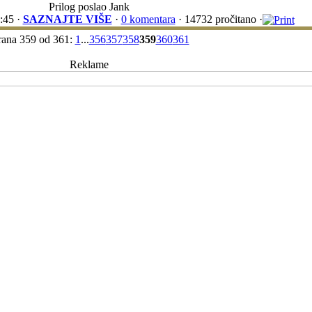
Prilog poslao Jank
:45 ·
SAZNAJTE VIŠE
·
0 komentara
· 14732 pročitano ·
rana 359 od 361:
1
...
356
357
358
359
360
361
Reklame