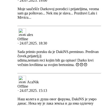
· 24.07.2025. 19:00
Moje saučešće Darkovoj porodici i prijateljima, veoma
sam ga poštovao... Nek mu je slava... Pozdravi Lalu i
Mrvicu...
alex
Offline
· 24.07.2025. 18:30
Sada primio poruku da je DakiNS.preminuo. Predivan
čovek,prijatelj,lj
udima,nemam reci kojim bih ga opisao! Darko lovi
večnim lovištima sa svojim bretonima. 😞😞😞
AcaNik
Offline
· 24.07.2025. 15:13
Наш колега и душа овог форума, DakiNS је умро
данас. Нека му је лака земља и да има одличну