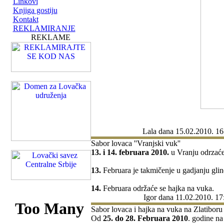
Linkovi
Knjiga gostiju
Kontakt
REKLAMIRANJE
REKLAME
Lala
dana 15.02.2010. 16
Sabor lovaca ''Vranjski vuk''
13. i 14. februara 2010.
u Vranju odrzaće
13.
Februara je takmičenje u gadjanju gli
14.
Februara održaće se hajka na vuka.
Igor
dana 11.02.2010. 17
Sabor lovaca i hajka na vuka na Zlatiboru
Od
25. do 28. Februara 2010
. godine na