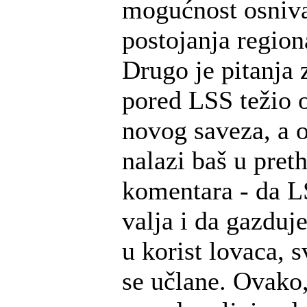
mogućnost osniva
postojanja region
Drugo je pitanja 
pored LSS težio 
novog saveza, a 
nalazi baš u pret
komentara - da L
valja i da gazduj
u korist lovaca, sv
se učlane. Ovako,