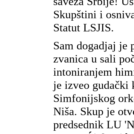
saveza Srbije! Us
Skupštini i osniva
Statut LSJIS.
Sam dogadjaj je 
zvanica u sali po
intoniranjem him
je izveo gudački 
Simfonijskog ork
Niša. Skup je otv
predsednik LU 'N