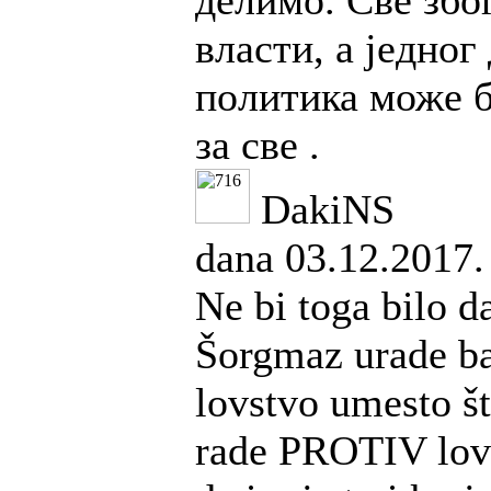
делимо. Све збо
власти, а једног
политика може 
за све .
DakiNS
dana 03.12.2017.
Ne bi toga bilo d
Šorgmaz urade b
lovstvo umesto što
rade PROTIV lovs