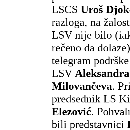
LSCS
Uroš Djok
razloga, na žalos
LSV nije bilo (iak
rečeno da dolaze) 
telegram podrške
LSV
Aleksandra
Milovančeva
. Pr
predsednik LS 
Elezović
. Pohval
bili predstavnici