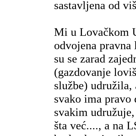
sastavljena od vi
Mi u Lovačkom 
odvojena pravna 
su se zarad zajed
(gazdovanje loviš
službe) udružila, 
svako ima pravo 
svakim udružuje,
šta već...., a na 