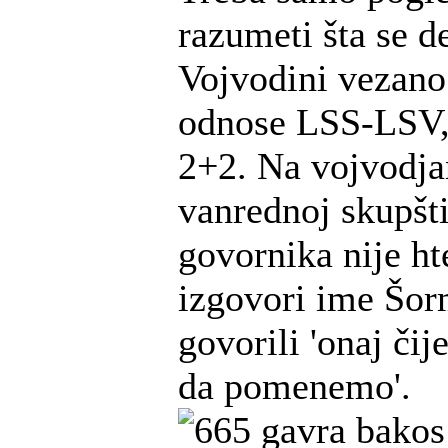
razumeti šta se d
Vojvodini vezano 
odnose LSS-LSV,
2+2. Na vojvodja
vanrednoj skupšti
govornika nije ht
izgovori ime Šor
govorili 'onaj či
da pomenemo'.
gavra bakos