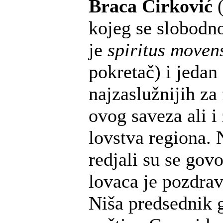
Braca Ćirković
(
kojeg se slobodn
je
spiritus moven
pokretač) i jedan
najzaslužnijih za
ovog saveza ali i
lovstva regiona.
redjali su se gov
lovaca je pozdra
Niša predsednik 