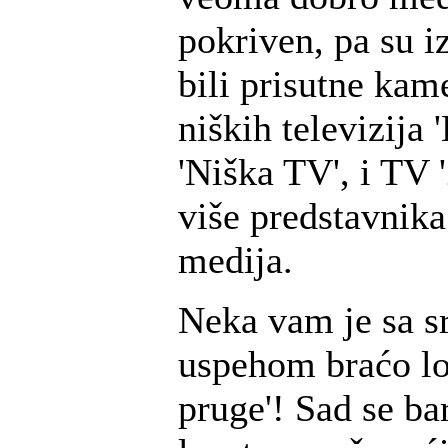
pokriven, pa su i
bili prisutne kam
niških televizija 
'Niška TV', i TV '
više predstavnik
medija.
Neka vam je sa s
uspehom braćo lo
pruge'! Sad se ba