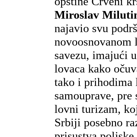
opštine Crveni k
Miroslav Miluti
najavio svu podr
novoosnovanom 
savezu, imajući u
lovaca kako očuv
tako i prihodima 
samouprave, pre 
lovni turizam, koj
Srbiji posebno ra
prisustva poljske