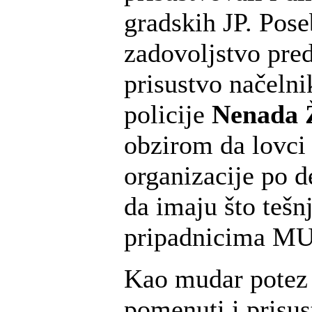
gradskih JP. Pose
zadovoljstvo pred
prisustvo načelni
policije
Nenada 
obzirom da lovci 
organizacije po de
da imaju što tešn
pripadnicima MU
Kao mudar potez 
pomenuti i prisu