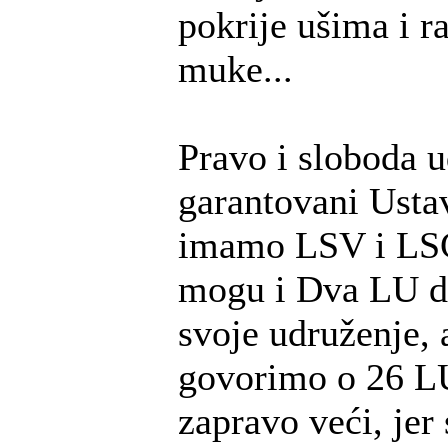
pokrije ušima i r
muke...
Pravo i sloboda u
garantovani Usta
imamo LSV i LSC
mogu i Dva LU d
svoje udruženje, 
govorimo o 26 LU
zapravo veći, jer