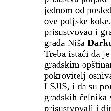
jednom od posledn
ove poljske koke
prisustvovao i gr
grada Niša
Darko
Treba istaći da je
gradskim opština
pokrovitelj osniv
LSJIS, i da su p
gradskih čelnika
prisustvovali i di