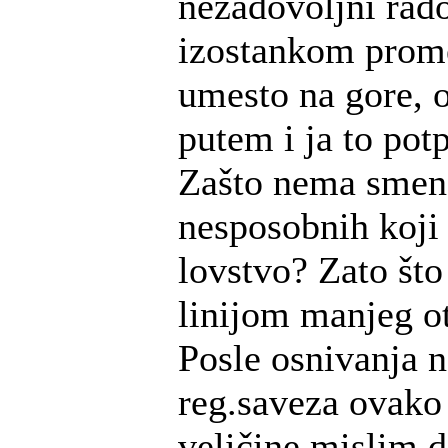
nezadovoljni rad
izostankom prome
umesto na gore, 
putem i ja to po
Zašto nema smen
nesposobnih koji 
lovstvo? Zato što 
linijom manjeg o
Posle osnivanja 
reg.saveza ovako
veličine mislim d