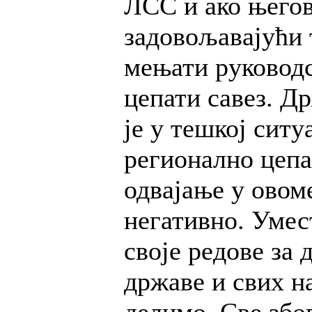
ЛСС и ако његов
задовољавајући 
мењати руководс
цепати савез. Д
је у тешкој ситу
регионално цеп
одвајање у овом
негативно. Умес
своје редове за 
државе и свих н