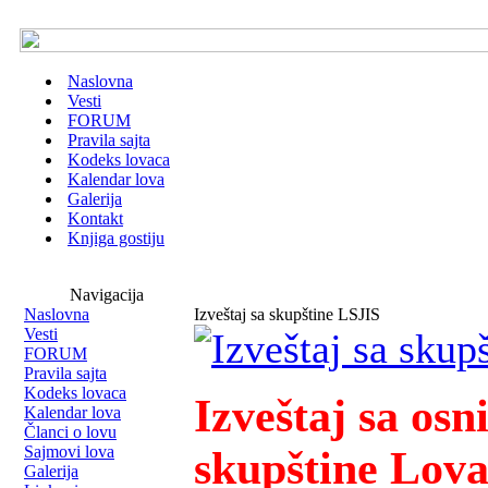
Naslovna
Vesti
FORUM
Pravila sajta
Kodeks lovaca
Kalendar lova
Galerija
Kontakt
Knjiga gostiju
Navigacija
Naslovna
Izveštaj sa skupštine LSJIS
Vesti
FORUM
Pravila sajta
Kodeks lovaca
Izveštaj sa osn
Kalendar lova
Članci o lovu
Sajmovi lova
skupštine Lov
Galerija