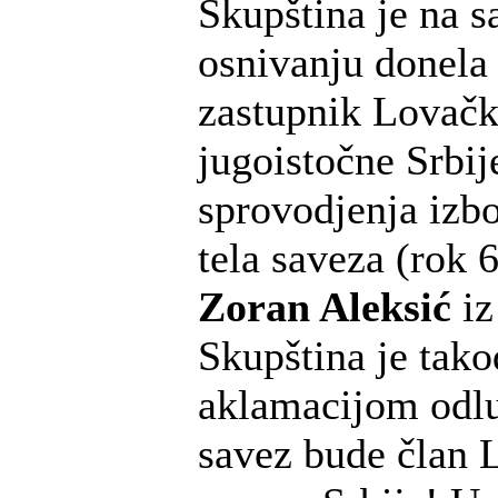
Skupština je na
osnivanju donela
zastupnik Lovačk
jugoistočne Srbij
sprovodjenja izbo
tela saveza (rok 
Zoran Aleksić
iz
Skupština je tako
aklamacijom odlu
savez bude član 