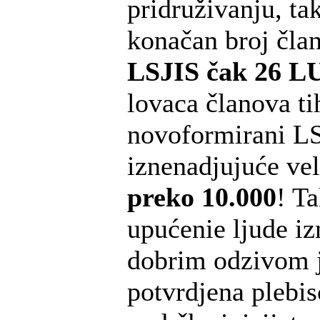
pridruživanju, ta
konačan broj čla
LSJIS čak 26 L
lovaca članova t
novoformirani L
iznenadjujuće vel
preko 10.000
! T
upućenie ljude i
dobrim odzivom j
potvrdjena plebis