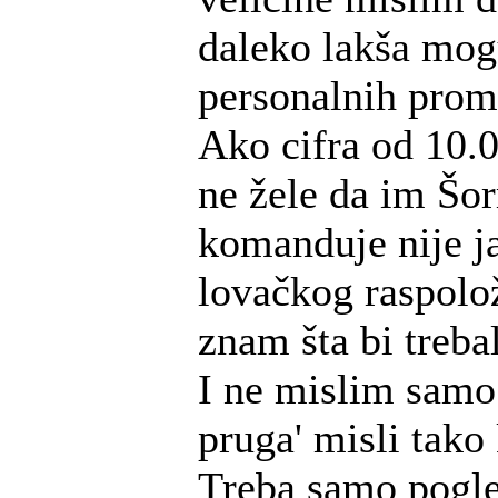
daleko lakša mog
personalnih prom
Ako cifra od 10.0
ne žele da im Šo
komanduje nije j
lovačkog raspolo
znam šta bi treba
I ne mislim samo
pruga' misli tako
Treba samo pogle