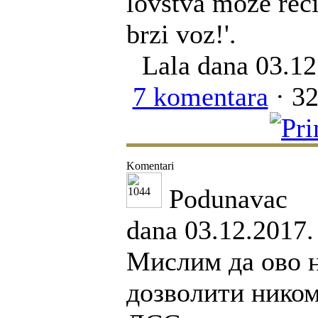
lovstva može reći
brzi voz!'.
Lala
dana 03.12
7 komentara
· 32
Komentari
Podunavac
dana 03.12.2017.
Мислим да ово н
дозволити ником