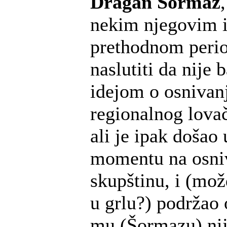
Dragan Šormaz
nekim njegovim 
prethodnom peri
naslutiti da nije 
idejom o osnivan
regionalnog lova
ali je ipak došao
momentu na osni
skupštinu, i (mo
u grlu?) podržao 
mu (Šormazu) nij