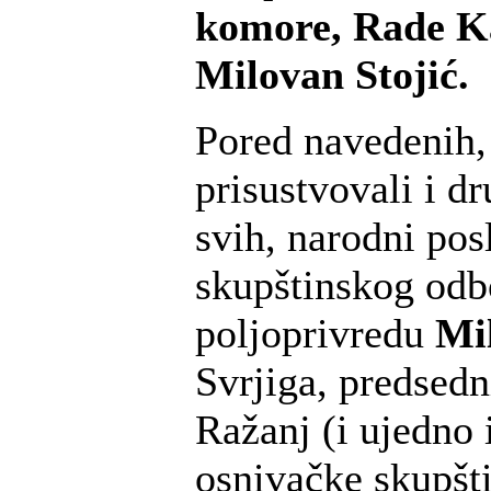
komore, Rade Ka
Milovan Stojić.
Pored navedenih,
prisustvovali i dr
svih, narodni pos
skupštinskog odb
poljoprivredu
Mil
Svrjiga, predsedn
Ražanj (i ujedno 
osnivačke skupšt