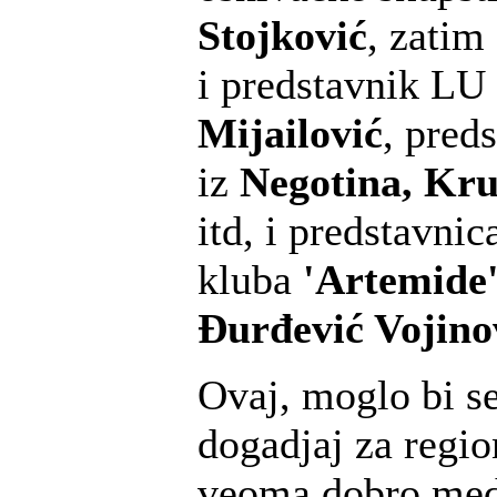
Stojković
, zatim
i predstavnik L
Mijailović
, pred
iz
Negotina, Kru
itd, i predstavni
kluba
'Artemide
Đurđević Vojino
Ovaj, moglo bi se 
dogadjaj za regio
veoma dobro med