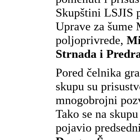
Skupštini LSJIS 
Uprave za šume M
poljoprivrede,
Mi
Strnada i Predr
Pored čelnika gra
skupu su prisustv
mnogobrojni pozv
Tako se na skupu
pojavio predsedn