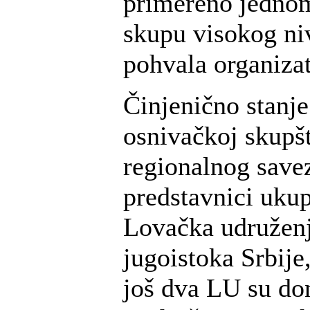
primereno jedno
skupu visokog ni
pohvala organiza
Činjenično stanje
osnivačkoj skupš
regionalnog savez
predstavnici uku
Lovačka udruženj
jugoistoka Srbije,
još dva LU su do