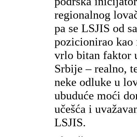
podrška inicijato
regionalnog lova
pa se LSJIS od s
pozicionirao kao 
vrlo bitan faktor 
Srbije – realno, t
neke odluke u lov
ubuduće moći don
učešća i uvažavan
LSJIS.