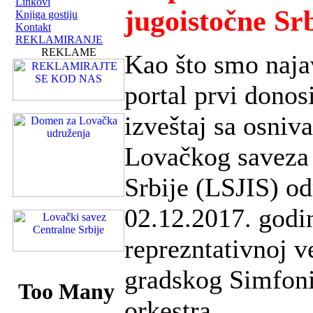
Linkovi
jugoistočne Srb
Knjiga gostiju
Kontakt
REKLAMIRANJE
REKLAME
Kao što smo najav
portal prvi donosi
izveštaj sa osniv
Lovačkog saveza 
Srbije (LSJIS) od
02.12.2017. godi
reprezntativnoj ve
gradskog Simfon
orkestra.