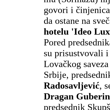
govori i činjenica
da ostane na sveč
hotelu 'Ideo Lu
Pored predsednik
su prisustvovali i
Lovačkog saveza 
Srbije, predsedn
Radosavljević
, s
Dragan Guberin
predsednik Skupš