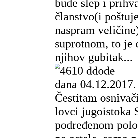
bude slep i prihva
članstvo(i poštuj
naspram veličine)
suprotnom, to je 
njihov gubitak...
ddode
dana 04.12.2017.
Čestitam osnivač
lovci jugoistoka S
podređenom polo