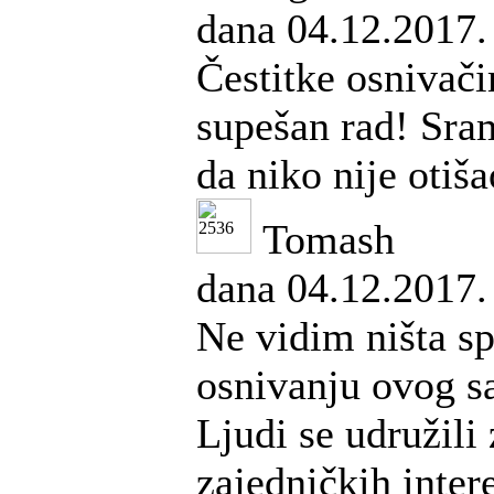
dana 04.12.2017.
Čestitke osnivač
supešan rad! Sra
da niko nije otiša
Tomash
dana 04.12.2017.
Ne vidim ništa s
osnivanju ovog sa
Ljudi se udružili
zajedničkih intere