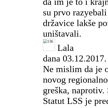
da im je to i krajn
su prvo razyebali 
državice lakše pot
uništavali.
Lala
dana 03.12.2017.
Ne mislim da je 
novog regionalno
greška, naprotiv. 
Statut LSS je pr