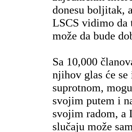
donesu boljitak, 
LSCS vidimo da t
može da bude dobr
Sa 10,000 članov
njihov glas će se 
suprotnom, mogu
svojim putem i na
svojim radom, a
slučaju može sam