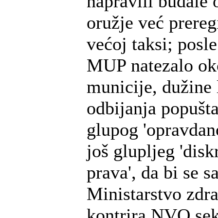
napravili budale 
oružje već prereg
većoj taksi; posle
MUP natezalo ok
municije, dužine 
odbijanja popušt
glupog 'opravdano
još glupljeg 'dis
prava', da bi se s
Ministarstvo zdra
kontrira NVO sek