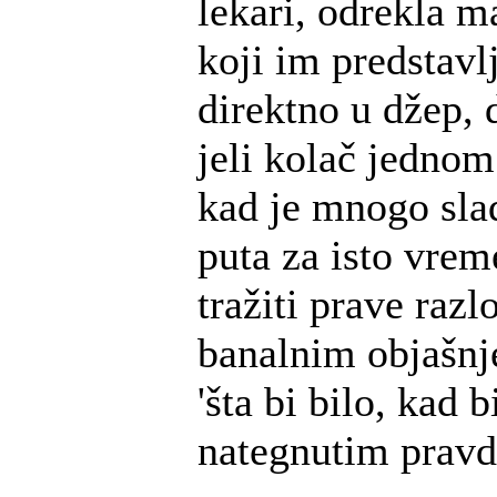
lekari, odrekla 
koji im predstavlj
direktno u džep, 
jeli kolač jednom
kad je mnogo slad
puta za isto vrem
tražiti prave razl
banalnim objašnj
'šta bi bilo, kad b
nategnutim pravd