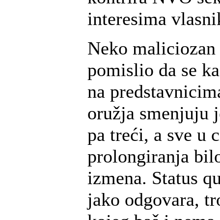
interesima vlasni
Neko maliciozan 
pomislio da se k
na predstavnicim
oružja smenjuju j
pa treći, a sve u c
prolongiranja bil
izmena. Status q
jako odgovara, tr