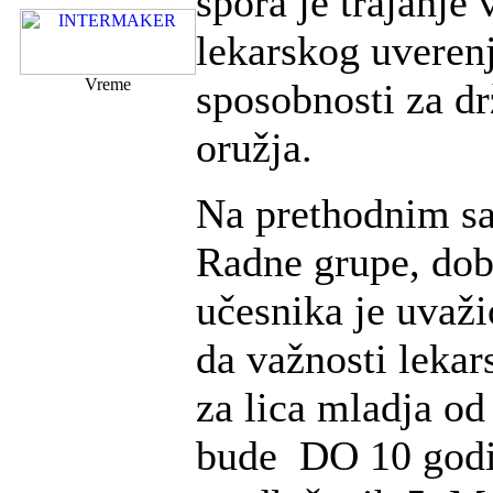
spora je trajanje 
lekarskog uveren
Vreme
sposobnosti za dr
oružja.
Na prethodnim s
Radne grupe, dob
učesnika je uvaž
da važnosti lekar
za lica mladja od
bude DO 10 godi