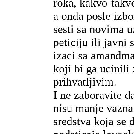
roka, kakvo-takv
a onda posle izbo
sesti sa novima u
peticiju ili javni
izaci sa amand
koji bi ga ucinili
prihvatljivim.
I ne zaboravite d
nisu manje vazn
sredstva koja se 