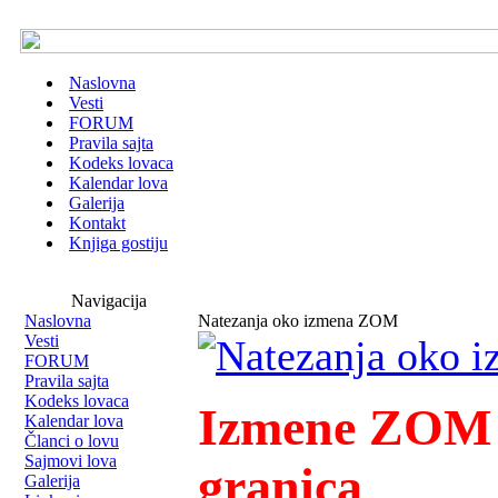
Naslovna
Vesti
FORUM
Pravila sajta
Kodeks lovaca
Kalendar lova
Galerija
Kontakt
Knjiga gostiju
Navigacija
Naslovna
Natezanja oko izmena ZOM
Vesti
FORUM
Pravila sajta
Kodeks lovaca
Izmene ZOM -
Kalendar lova
Članci o lovu
Sajmovi lova
granica
Galerija