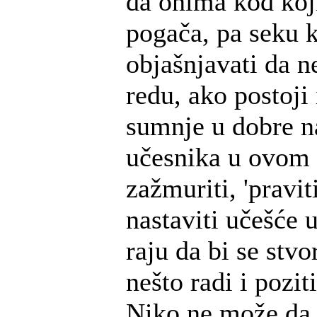
da onima kod kojih
pogača, pa seku 
objašnjavati da ne
redu, ako postoji 
sumnje u dobre n
učesnika u ovom 
zažmuriti, 'pravit
nastaviti učešće 
raju da bi se stvo
nešto radi i pozi
Niko ne može da 