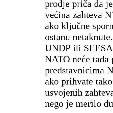
prodje priča da j
većina zahteva N
ako ključne spor
ostanu netaknute
UNDP ili SEESAC
NATO neće tada 
predstavnicima 
ako prihvate tako 
usvojenih zahteva
nego je merilo du