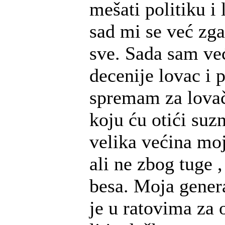
mešati politiku i 
sad mi se već zg
sve. Sada sam ve
decenije lovac i 
spremam za lova
koju ću otići suzn
velika većina moj
ali ne zbog tuge 
besa. Moja genera
je u ratovima za 