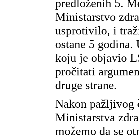
predloženih 5. M
Ministarstvo zdra
usprotivilo, i tra
ostane 5 godina. 
koju je objavio 
pročitati argument
druge strane.
Nakon pažljivog 
Ministarstva zdra
možemo da se ot