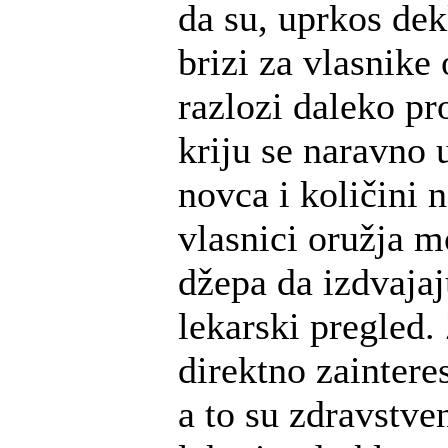
da su, uprkos dek
brizi za vlasnike 
razlozi daleko pro
kriju se naravno
novca i količini 
vlasnici oružja m
džepa da izdvaja
lekarski pregled. 
direktno zaintere
a to su zdravstve