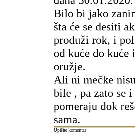
dana 30.01.2020.
Bilo bi jako zani
šta će se desiti a
produži rok, i pol
od kuće do kuće i
oružje.
Ali ni mečke nisu
bile , pa zato se 
pomeraju dok reše
sama.
Upišite komentar