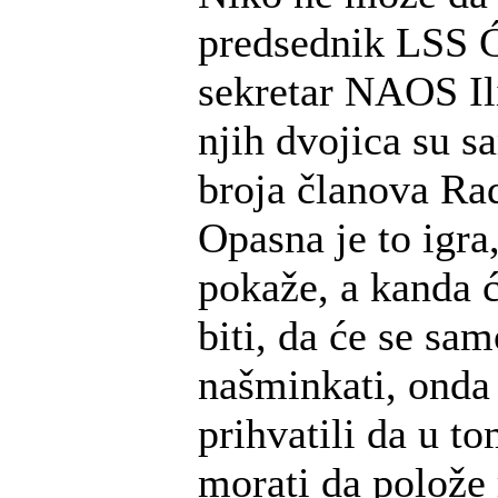
predsednik LSS Ć
sekretar NAOS Ili
njih dvojica su s
broja članova Ra
Opasna je to igra,
pokaže, a kanda ć
biti, da će se s
našminkati, onda 
prihvatili da u t
morati da polože 