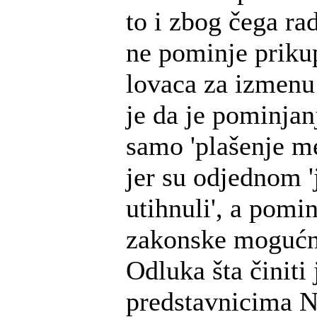
to i zbog čega rad
ne pominje prikup
lovaca za izmen
je da je pominjan
samo 'plašenje m
jer su odjednom '
utihnuli', a pomin
zakonske mogućno
Odluka šta činiti 
predstavnicima 