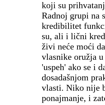
koji su prihvatan
Radnoj grupi na s
kredibilitet funk
su, ali i lični kre
živi neće moći d
vlasnike oružja 
'uspeh' ako se i d
dosadašnjom pra
vlasti. Niko nije 
ponajmanje, i za