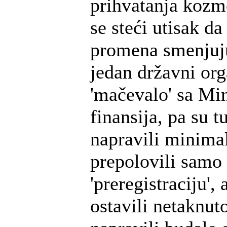
prihvatanja kozm
se steći utisak da
promena smenjuj
jedan državni org
'mačevalo' sa Mi
finansija, pa su t
napravili minimal
prepolovili samo 
'preregistraciju', 
ostavili netaknuto