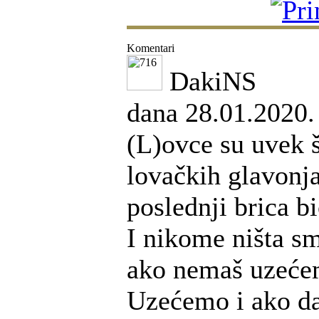
Komentari
DakiNS
dana 28.01.2020.
(L)ovce su uvek š
lovačkih glavonja
poslednji brica b
I nikome ništa s
ako nemaš uzećem
Uzećemo i ako da