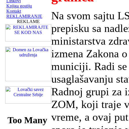
Linkovi
Knjiga gostiju
Kontakt
Na svom sajtu LS
REKLAMIRANJE
REKLAME
prepisku sa nadl
ministarstva zdr
izmena Zakona o 
municiji. Radi se
usaglašavanju st
Radnoj grupi za 
ZOM, koji traje 
vreme, a ovaj pu