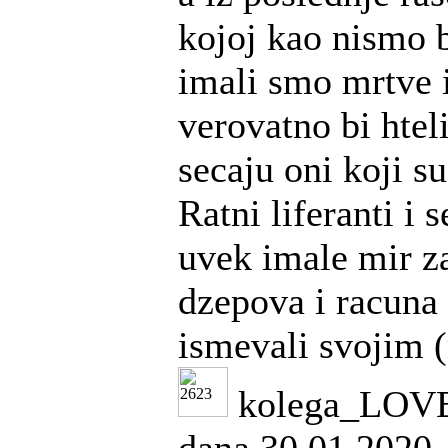
kojoj kao nismo b
imali smo mrtve 
verovatno bi htel
secaju oni koji su
Ratni liferanti i 
uvek imale mir z
dzepova i racuna 
ismevali svojim 
kolega_LOV