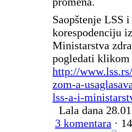
promena.
Saopštenje LSS i
korespodenciju i
Ministarstva zdr
pogledati klikom 
http://www.lss.rs
zom-a-usaglasava
lss-a-i-ministarst
Lala
dana 28.01
3 komentara
· 14