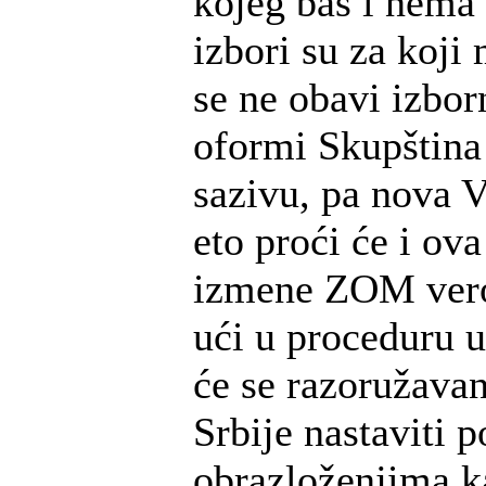
kojeg baš i nema 
izbori su za koji
se ne obavi izbor
oformi Skupštin
sazivu, pa nova V
eto proći će i ov
izmene ZOM vero
ući u proceduru u
će se razoružavan
Srbije nastaviti p
obrazloženjima ka