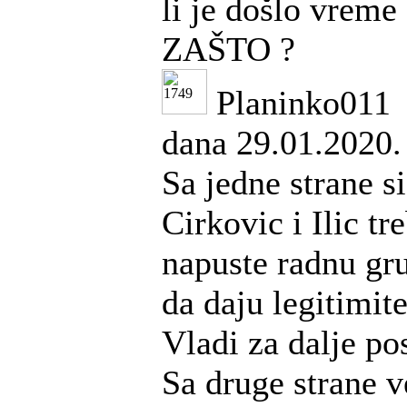
li je došlo vreme
ZAŠTO ?
Planinko011
dana 29.01.2020.
Sa jedne strane s
Cirkovic i Ilic tr
napuste radnu gru
da daju legitimi
Vladi za dalje po
Sa druge strane v