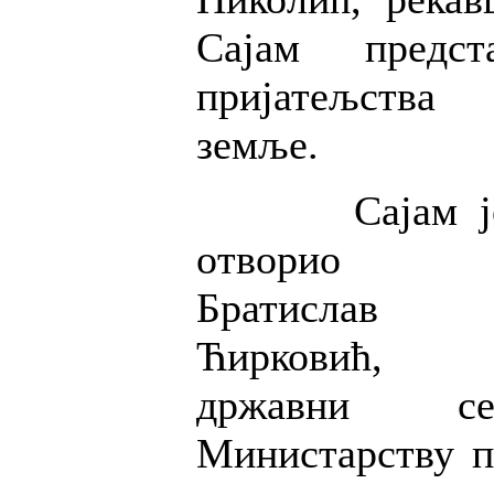
Сајам предст
пријатељства
земље.
Сајам ј
отворио
Братислав
Ћирковић,
државни с
Министарству п