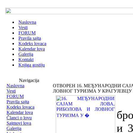
Naslovna
Vesti
FORUM
Pravila sajta
Kodeks lovaca
Kalendar lova
Galerija
Kontakt
Knjiga gostiju
Navigacija
Naslovna
ОТВОРЕН 16. МЕЂУНАРОДНИ САЈ
Vesti
ЛОВНОГ ТУРИЗМА У КРАГУЈЕВЦУ
FORUM
Уз
Pravila sajta
Kodeks lovaca
бро
Kalendar lova
Članci o lovu
Sajmovi lova
и 3
Galerija