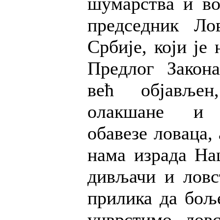
шумарства и во
председник Лов
Србије, који је 
Предлог Закон
већ објавље
олакшане и р
обавезе ловаца, 
нама израда На
дивљачи и ловс
прилика да бољ
учврстимо лов