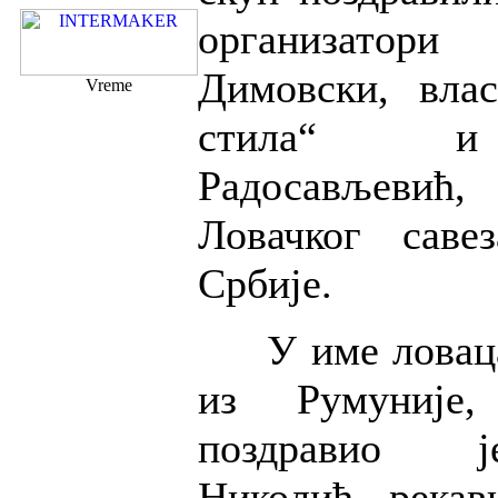
организатори
Димовски, вла
Vreme
стила“ и
Радосављевић,
Ловачког саве
Србије.
У име ловаца 
из Румуније,
поздравио 
Николић, рекав