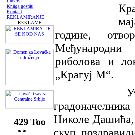
Linkovi
Кра
Knjiga gostiju
Kontakt
REKLAMIRANJE
ма
REKLAME
године, отво
Међународни 
риболова и ло
„Крагуј М“.
Уз при
градоначелник
Николе Дашића, 
скуп поздравил