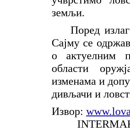
земљи.
Поред излагач
Сајму се одржав
о актуелним п
области оруж
изменама и допу
дивљачи и ловст
Извор:
www.lova
INTERMA