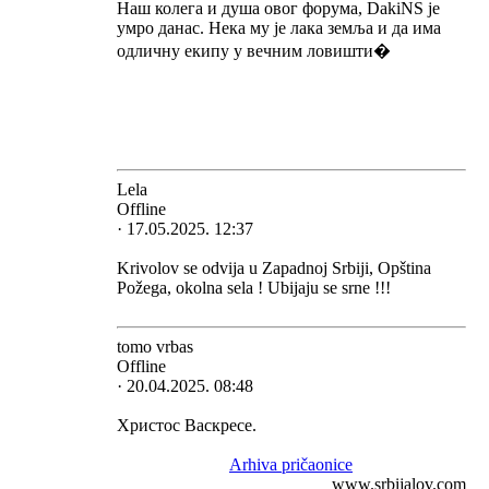
Наш колега и душа овог форума, DakiNS је
умро данас. Нека му је лака земља и да има
одличну екипу у вечним ловишти�
Lela
Offline
· 17.05.2025. 12:37
Krivolov se odvija u Zapadnoj Srbiji, Opština
Požega, okolna sela ! Ubijaju se srne !!!
tomo vrbas
Offline
· 20.04.2025. 08:48
Христос Васкресе.
Arhiva pričaonice
www.srbijalov.com