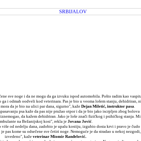
ečene sve noge i da ne mogu da ga izvuku ispod automobila. Pošto radim kao vaspi
ga i odmah oodveli kod veterinara. Pas je bio u veoma lošem stanju, dehidriran, ni
 mora da je bio na ulici par dana, sigurno", kaže
Dejan Miletić, instruktor pasa
.
spasavanju psa kaže da pas nije pružao otpor i da je bio jako iscrpljen zbog bolova
ć iznemogao, da kažem dehidriran. Jako je loše znači fizičkog i psihičkog stanja. M
mbulante na Bežanijskoj kosi", rekla je
Jovana Jović
.
 više od nedelju dana, zadobio je upalu kostiju, izgubio dosta krvi i pravo je čudo 
to je pas kome su odsečene sve četiri noge. Nemoguće je da stradao u nekoj nezgodi
izvedeno", kaže
veterinar Miomir Ranđelović.