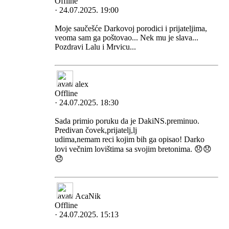
Offline
· 24.07.2025. 19:00
Moje saučešće Darkovoj porodici i prijateljima,
veoma sam ga poštovao... Nek mu je slava...
Pozdravi Lalu i Mrvicu...
alex
Offline
· 24.07.2025. 18:30
Sada primio poruku da je DakiNS.preminuo.
Predivan čovek,prijatelj,lj
udima,nemam reci kojim bih ga opisao! Darko
lovi večnim lovištima sa svojim bretonima. 😞😞
😞
AcaNik
Offline
· 24.07.2025. 15:13