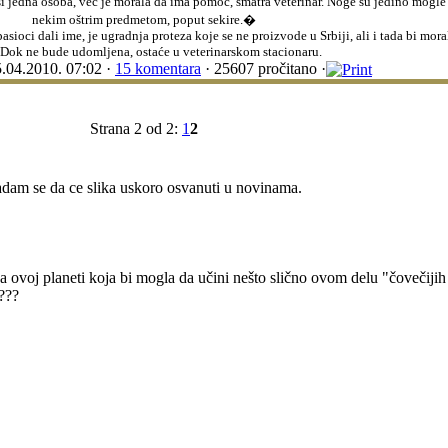
i jedna osoba, već je morala da ima pomoć, smatra veterinar. Noge su jedino mogl
nekim oštrim predmetom, poput sekire.�
sioci dali ime, je ugradnja proteza koje se ne proizvode u Srbiji, ali i tada bi mor
 Dok ne bude udomljena, ostaće u veterinarskom stacionaru.
.04.2010. 07:02 ·
15 komentara
· 25607 pročitano ·
Strana 2 od 2:
1
2
adam se da ce slika uskoro osvanuti u novinama.
e na ovoj planeti koja bi mogla da učini nešto slično ovom delu "čovečiji
???