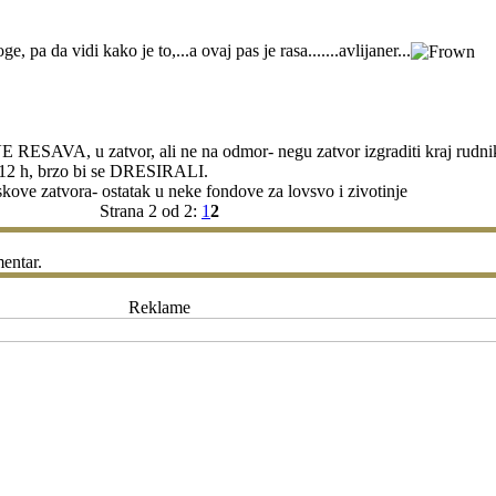
, pa da vidi kako je to,...a ovaj pas je rasa.......avlijaner...
 RESAVA, u zatvor, ali ne na odmor- negu zatvor izgraditi kraj rudni
d 12 h, brzo bi se DRESIRALI.
roskove zatvora- ostatak u neke fondove za lovsvo i zivotinje
Strana 2 od 2:
1
2
entar.
Reklame