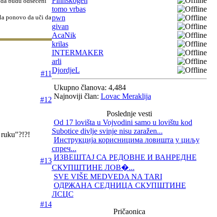
Finnskogen
e da budu odsečeni
tomo vrbas
ala ponovo da uči da
pwn
givan
AcaNik
krilas
INTERMAKER
arli
DjordjeL
#11
Ukupno članova: 4,484
Najnoviji član:
Lovac Meraklija
#12
Poslednje vesti
Od 17 lovišta u Vojvodini samo u lovištu kod
Subotice divlje svinje nisu zaražen...
h ruku"?!?!
Инструкција корисницима ловишта у циљу
спреч...
ИЗВЕШТАЈ СА РЕДОВНЕ И ВАНРЕДНЕ
#13
СКУПШТИНЕ ЛОВ�...
SVE VIŠE MEDVEDA NA TARI
ОДРЖАНА СЕДНИЦА СКУПШТИНЕ
ЛСЦС
#14
Pričaonica