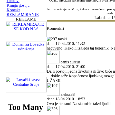
Linkovi
Ovako precizan sakaćenje nije mogla o da izvrš
Knjiga gostiju
Jedino rešenje za Milu, kako su nesrećnom psu spa
Kontakt
hoda.
REKLAMIRANJE
Lala
dana 15
REKLAME
Komentari
tarski
dana 17.04.2010. 11:32
necuveno. Kako li izgleda taj bolesnik. N
canis aureus
dana 17.04.2010. 21:00
Da li postoji ijedna životinja ili živo bić
... dokle seže izopačenost ljudskog mozga
UŽAS!!!
aleksa88
dana 18.04.2010. 18:53
Ovo je strasno! Na sta misle takvi ljudi!