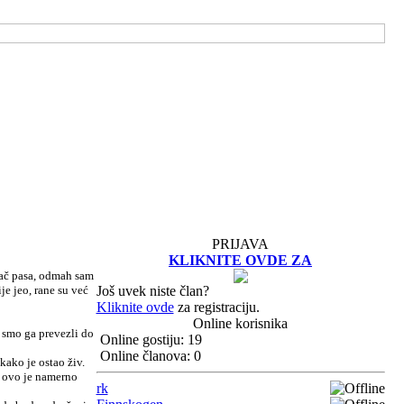
PRIJAVA
KLIKNITE OVDE ZA
tač pasa, odmah sam
je jeo, rane su već
Još uvek niste član?
Kliknite ovde
za registraciju.
Online korisnika
i smo ga prevezli do
Online gostiju: 19
Online članova: 0
kako je ostao živ.
, ovo je namerno
rk