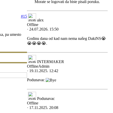
Morate se logovati da biste pisali poruku.
#15
alex
Offline
· 24.07.2026. 15:50
ka, pa umesto
Godinu dana od kad nam nema našeg DakiNS😭
😭😭😭😭.
INTERMAKER
Offline
Admin
· 19.11.2025. 12:42
Podunavac
Podunavac
Offline
· 17.11.2025. 20:08