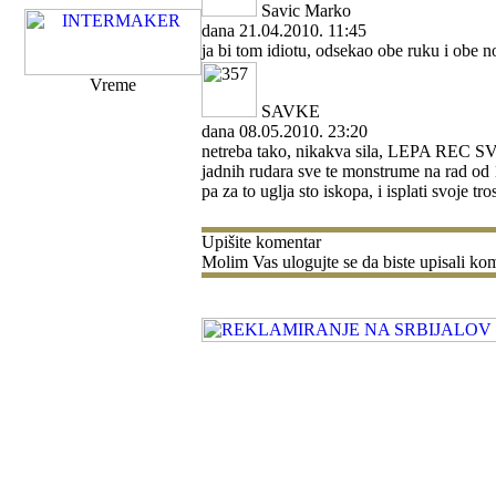
Savic Marko
dana 21.04.2010. 11:45
ja bi tom idiotu, odsekao obe ruku i obe noge
Vreme
SAVKE
dana 08.05.2010. 23:20
netreba tako, nikakva sila, LEPA REC SVE
jadnih rudara sve te monstrume na rad o
pa za to uglja sto iskopa, i isplati svoje t
Upišite komentar
Molim Vas ulogujte se da biste upisali kom