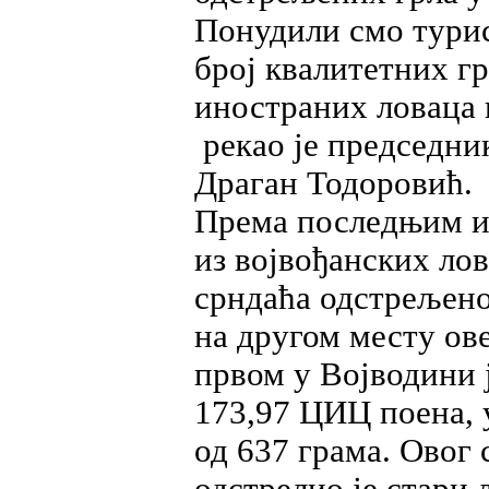
Понудили смо тури
број квалитетних гр
иностраних ловаца 
рекао је председни
Драган Тодоровић.
Према последњим 
из војвођанских ло
срндаћа одстрељено
на другом месту ове
првом у Војводини ј
173,97 ЦИЦ поена, 
од 637 грама. Овог 