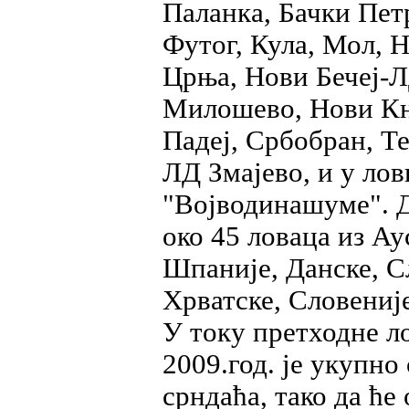
Паланка, Бачки Петр
Футог, Кула, Мол, 
Црња, Нови Бечеј-
Милошево, Нови Кн
Падеј, Србобран, Т
ЛД Змајево, и у ло
"Војводинашуме". Д
око 45 ловаца из Ау
Шпаније, Данске, С
Хрватске, Словеније
У току претходне л
2009.год. је укупно
срндаћа, тако да ће