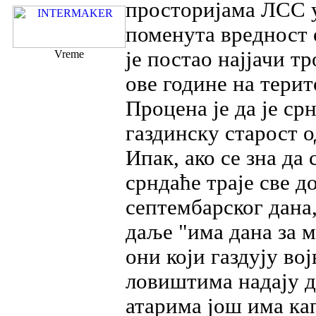
просторијама ЛСС у
поменута вредност 
је постао најјачи т
Vreme
ове године на терит
Процена је да је ср
газдинску старост о
Ипак, ако се зна да 
срндаће траје све д
септембарског дана, 
даље "има дана за м
они који газдују во
ловиштима надају 
атарима још има ка