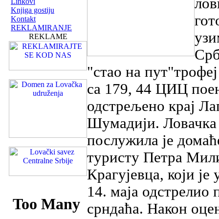
лов
Linkovi
Knjiga gostiju
гот
Kontakt
REKLAMIRANJE
узи
REKLAME
Срб
"стао на пут"трофеј
са 179, 44 ЦИЦ поена
одстрељено крај Ла
Шумадији. Ловачка
послужила је домаће
туристу Петра Мил
Крагујевца, који је
14. маја одстрелио
срндаћа. Након оце