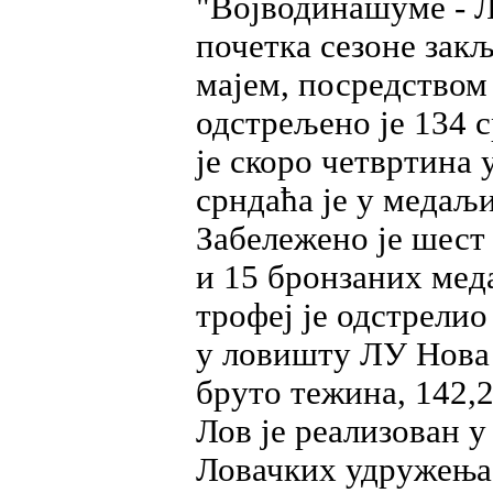
"Војводинашуме - Л
почетка сезоне закљ
мајем, посредством
одстрељено је 134 с
је скоро четвртина 
срндаћа је у медаљи
Забележено је шест 
и 15 бронзаних мед
трофеј је одстрелио
у ловишту ЛУ Нова
бруто тежина, 142,
Лов је реализован 
Ловачких удружења