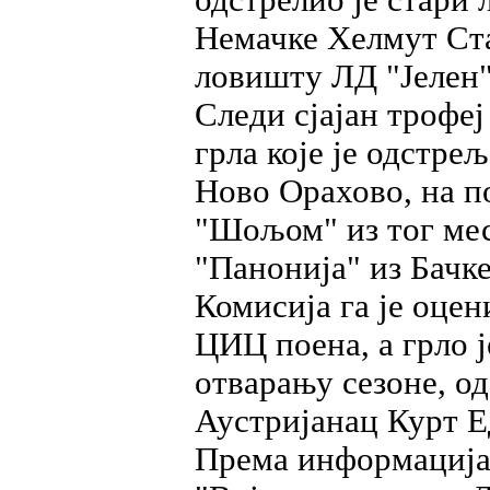
одстрелио је стари 
Немачке Хелмут Ст
ловишту ЛД "Јелен"
Следи сјајан трофе
грла које је одстрељ
Ново Орахово, на 
"Шољом" из тог ме
"Панонија" из Бачке
Комисија га је оцен
ЦИЦ поена, а грло ј
отварању сезоне, о
Аустријанац Курт Е
Према информација