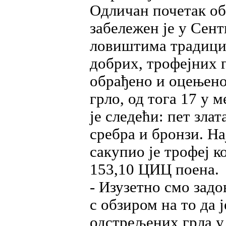
Одличан почетак об
забележен је у Сент
ловиштима традици
добрих, трофејних г
обрађено и оцењено
грло, од тога 17 у 
је следећи: пет злат
сребра и бронзи. Н
сакупио је трофеј к
153,10 ЦИЦ поена.
- Изузетно смо зад
с обзиром на то да ј
одстрељених грла у