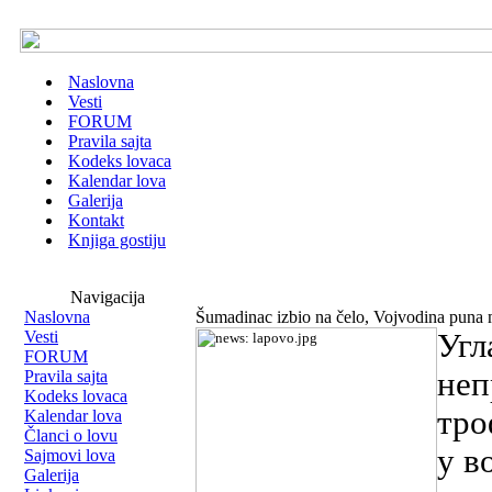
Naslovna
Vesti
FORUM
Pravila sajta
Kodeks lovaca
Kalendar lova
Galerija
Kontakt
Knjiga gostiju
Navigacija
Naslovna
Šumadinac izbio na čelo, Vojvodina puna 
Vesti
Угл
FORUM
неп
Pravila sajta
Kodeks lovaca
тро
Kalendar lova
Članci o lovu
у в
Sajmovi lova
Galerija