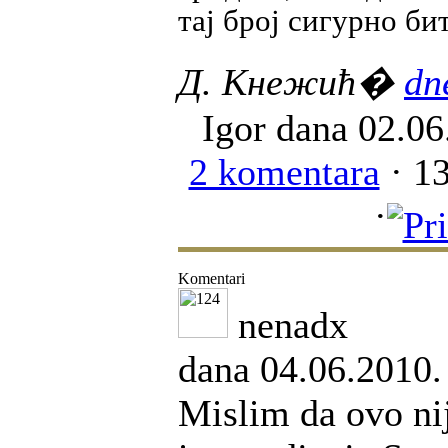
тај број сигурно б
Д. Кнежић�
dn
Igor
dana 02.06.
2 komentara
· 13
·
Komentari
nenadx
dana 04.06.2010.
Mislim da ovo ni