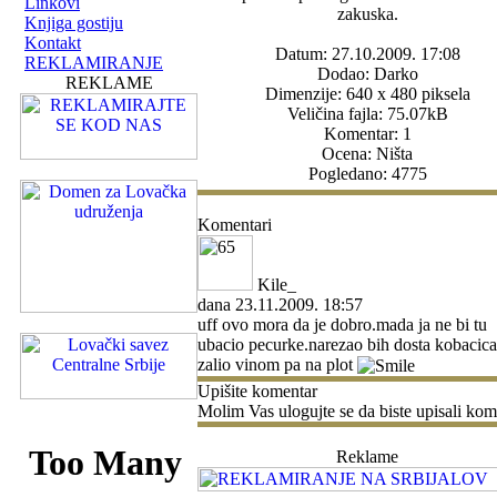
Linkovi
zakuska.
Knjiga gostiju
Kontakt
Datum: 27.10.2009. 17:08
REKLAMIRANJE
Dodao: Darko
REKLAME
Dimenzije: 640 x 480 piksela
Veličina fajla: 75.07kB
Komentar: 1
Ocena: Ništa
Pogledano: 4775
Komentari
Kile_
dana 23.11.2009. 18:57
uff ovo mora da je dobro.mada ja ne bi tu
ubacio pecurke.narezao bih dosta kobacica
zalio vinom pa na plot
Upišite komentar
Molim Vas ulogujte se da biste upisali kom
Reklame