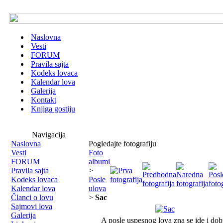
Naslovna
Vesti
FORUM
Pravila sajta
Kodeks lovaca
Kalendar lova
Galerija
Kontakt
Knjiga gostiju
Navigacija
Naslovna
Pogledajte fotografiju
Vesti
Foto
FORUM
albumi
Pravila sajta
>
Kodeks lovaca
Posle
Kalendar lova
ulova
Članci o lovu
>
Sac
Sajmovi lova
Galerija
A posle uspesnog lova zna se ide i dob