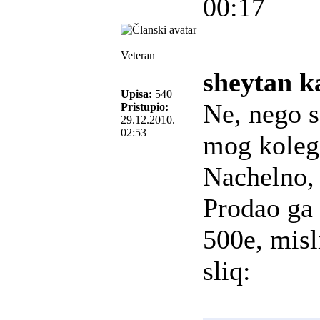
00:17
Veteran
sheytan k
Upisa:
540
Ne, nego 
Pristupio:
29.12.2010.
02:53
mog kolege
Nachelno, 
Prodao ga
500e, misl
sliq: