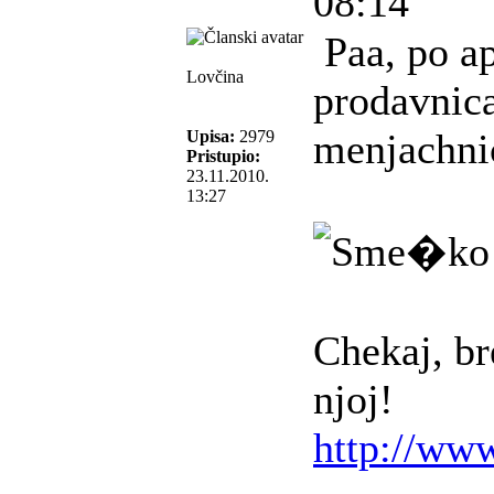
08:14
Paa, po a
Lovčina
prodavnica
menjachnic
Upisa:
2979
Pristupio:
23.11.2010.
13:27
Chekaj, bre
njoj!
http://www