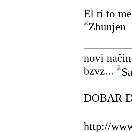
El ti to m
novi način
bzvz...
DOBAR D
http://ww