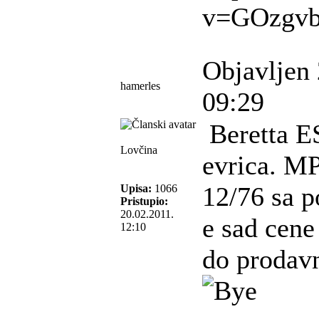
v=GOzgv
Objavljen 
hamerles
09:29
Beretta E
Lovčina
evrica. MP
12/76 sa 
Upisa:
1066
Pristupio:
20.02.2011.
e sad cene
12:10
do prodavn