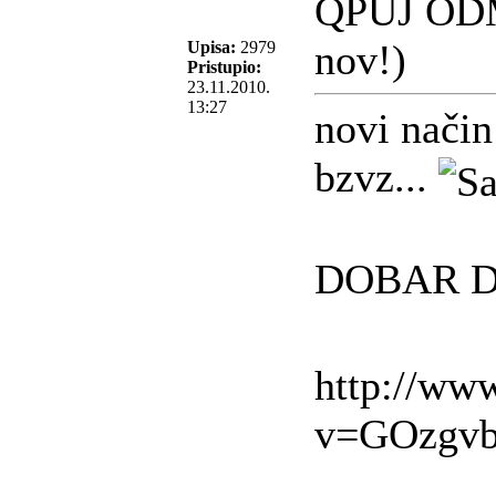
QPUJ ODM
nov!)
Upisa:
2979
Pristupio:
23.11.2010.
13:27
novi način
bzvz...
DOBAR D
http://ww
v=GOzgv