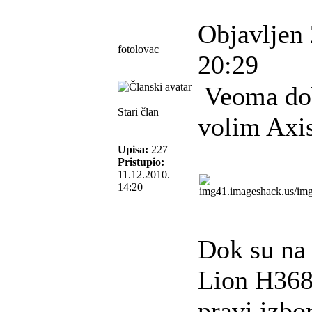
Objavljen 
fotolovac
20:29
Veoma dob
Stari član
volim Axis
Upisa:
227
Pristupio:
11.12.2010.
14:20
Dok su na
Lion H368
pravi izbo