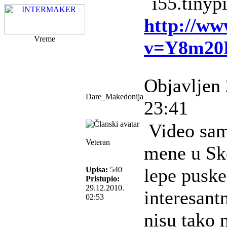
http://ww
Vreme
v=Y8m20
Objavljen 
Dare_Makedonija
23:41
Video sam
Veteran
mene u Sko
lepe pusk
Upisa:
540
Pristupio:
29.12.2010.
interesant
02:53
nisu tako 