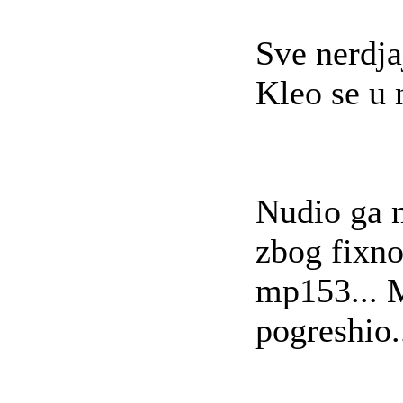
Sve nerdj
Kleo se u 
Nudio ga m
zbog fixno
mp153... 
pogreshio.