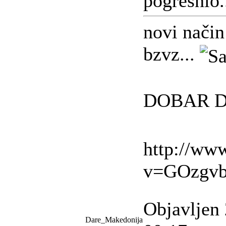
pogreshio.
novi način
bzvz...
DOBAR D
http://ww
v=GOzgv
Objavljen 
Dare_Makedonija