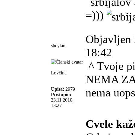
=)))
Objavljen 
sheytan
18:42
^ Tvoje pi
Lovčina
NEMA ZA 
nema uopsh
Upisa:
2979
Pristupio:
23.11.2010.
13:27
Cvele kaž