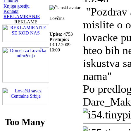
Linkovi
Knjiga gostiju
"Pozdrav a
Kontakt
REKLAMIRANJE
Lovčina
mislite o 
REKLAME
lovacke pu
Upisa:
4753
Pristupio:
13.12.2009.
hteo bih n
10:00
iskustva s
nama"
Po predlo
Dare_Mak