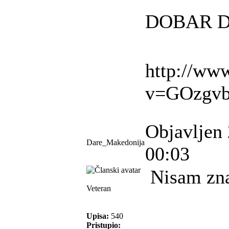
DOBAR D
http://ww
v=GOzgv
Objavljen 
Dare_Makedonija
00:03
Nisam znao
Veteran
Upisa:
540
Pristupio: