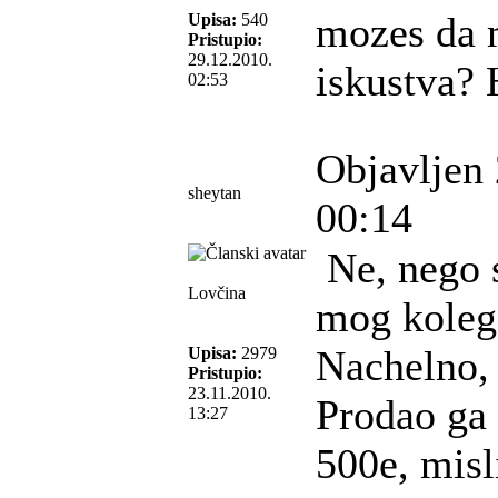
mozes da 
Upisa:
540
Pristupio:
29.12.2010.
iskustva? 
02:53
Objavljen 
sheytan
00:14
Ne, nego 
Lovčina
mog kolege
Nachelno, 
Upisa:
2979
Pristupio:
23.11.2010.
Prodao ga
13:27
500e, misl