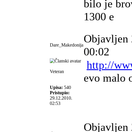
bilo je br
1300 e
Objavljen 
Dare_Makedonija
00:02
http://ww
Veteran
evo malo 
Upisa:
540
Pristupio:
29.12.2010.
02:53
Objavljen 