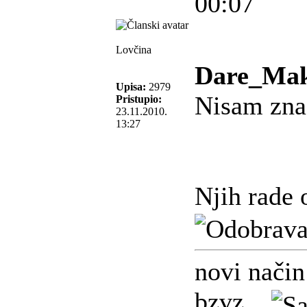
00:07
Lovčina
Dare_Mak
Upisa:
2979
Nisam znao
Pristupio:
23.11.2010.
13:27
Njih rade 
novi način
bzvz...