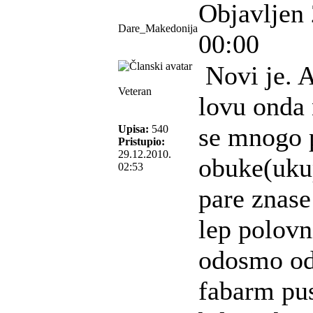
Objavljen 
Dare_Makedonija
00:00
Novi je. 
Veteran
lovu onda 
se mnogo p
Upisa:
540
Pristupio:
29.12.2010.
obuke(ukup
02:53
pare znase
lep polovn
odosmo od 
fabarm pus