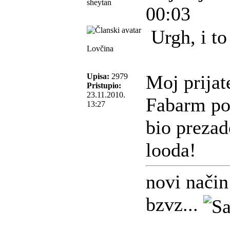
sheytan
00:03
Urgh, i to
Lovčina
Moj prijat
Upisa:
2979
Pristupio:
23.11.2010.
Fabarm po
13:27
bio prezad
looda!
novi način
bzvz...