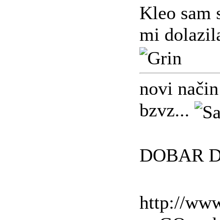
Kleo sam s
mi dolazil
novi način
bzvz...
DOBAR D
http://ww