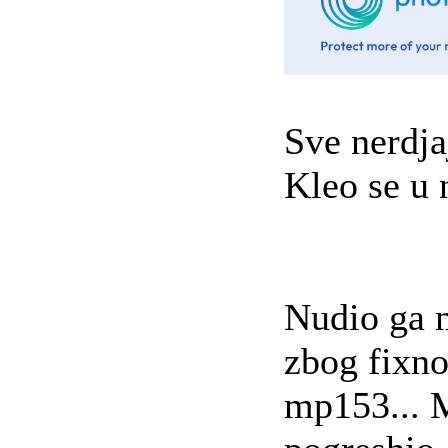
Sve nerdj
Kleo se u 
Nudio ga m
zbog fixno
mp153... 