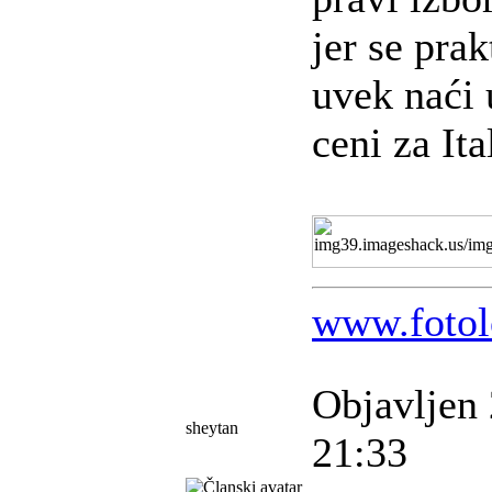
jer se pra
uvek naći 
ceni za Ita
www.fotol
Objavljen 
sheytan
21:33