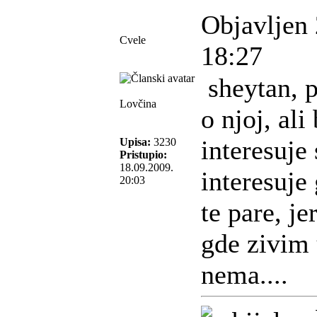
Objavljen 
Cvele
18:27
sheytan, p
Lovčina
o njoj, ali
interesuje
Upisa:
3230
Pristupio:
18.09.2009.
interesuje
20:03
te pare, j
gde zivim
nema....