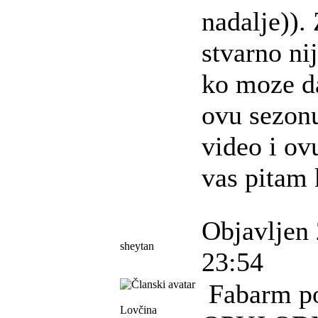
nadalje)). 
stvarno ni
ko moze da
ovu sezon
video i ov
vas pitam 
Objavljen 
sheytan
23:54
Fabarm po
Lovčina