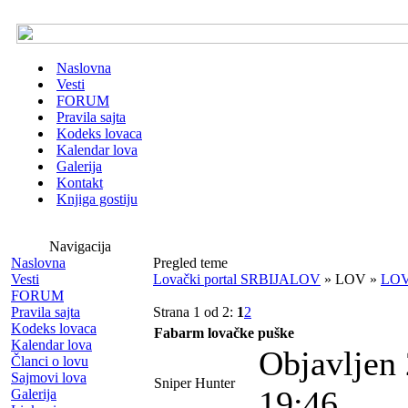
Naslovna
Vesti
FORUM
Pravila sajta
Kodeks lovaca
Kalendar lova
Galerija
Kontakt
Knjiga gostiju
Navigacija
Naslovna
Pregled teme
Vesti
Lovački portal SRBIJALOV
» LOV »
LOV
FORUM
Pravila sajta
Strana 1 od 2:
1
2
Kodeks lovaca
Fabarm lovačke puške
Kalendar lova
Objavljen 
Članci o lovu
Sajmovi lova
Sniper Hunter
19:46
Galerija