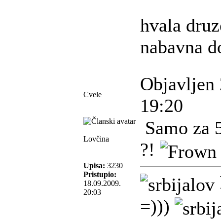
hvala druz
nabavna d
Objavljen 
Cvele
19:20
Samo za 50
Lovčina
?!
Upisa:
3230
Pristupio:
18.09.2009.
20:03
=)))