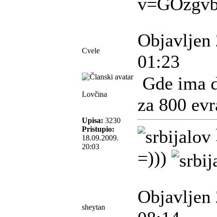
v=GOzgv
Objavljen 
Cvele
01:23
Gde ima d
Lovčina
za 800 evr
Upisa:
3230
Pristupio:
18.09.2009.
20:03
=)))
Objavljen 
sheytan