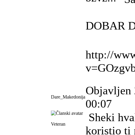
DOBAR D
http://ww
v=GOzgv
Objavljen 
Dare_Makedonija
00:07
Sheki hval
Veteran
koristio t