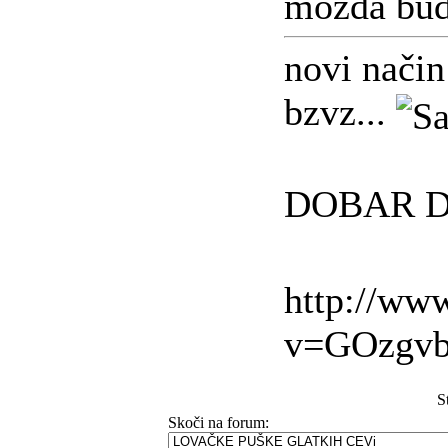
mozda bud
novi način
bzvz...
DOBAR D
http://ww
v=GOzgv
S
Skoči na forum: