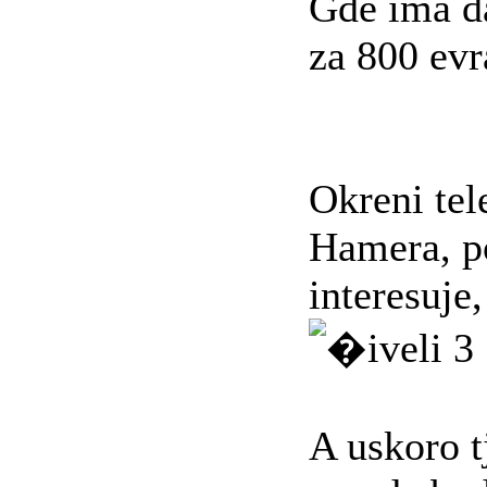
Gde ima da
za 800 evr
Okreni tel
Hamera, p
interesuje
A uskoro t