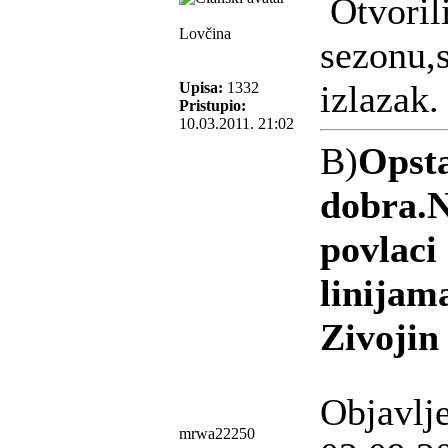
Otvoril
Lovčina
sezonu,s
izlazak.
Upisa:
1332
Pristupio:
10.03.2011. 21:02
B)
Opsta
dobra.N
povlaci
linijam
Zivojin
Objavlj
mrwa22250