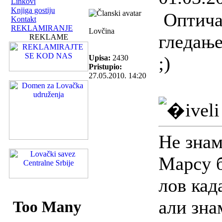
Linkovi
Knjiga gostiju
Оптича
Kontakt
REKLAMIRANJE
Lovčina
гледање
REKLAME
;)
Upisa:
2430
Pristupio:
27.05.2010. 14:20
Не знам
Марсу б
лов кад
али зна