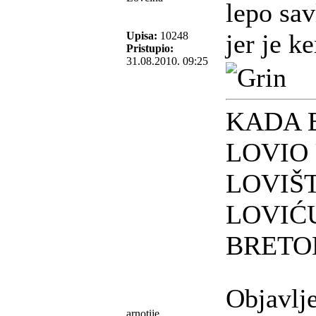
lepo sav
jer je k
Upisa:
10248
Pristupio:
31.08.2010. 09:25
KADA 
LOVIO
LOVIŠ
LOVIĆ
BRET
Objavlj
arnotije