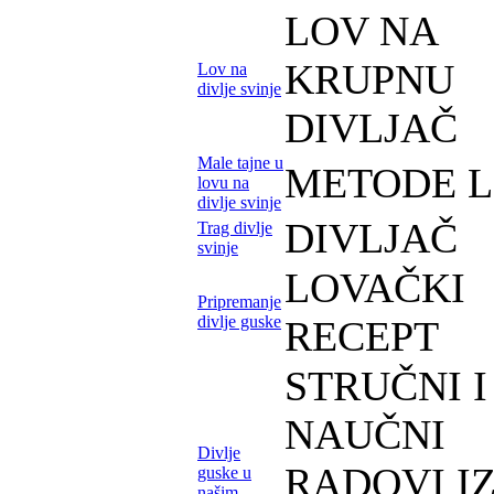
LOV NA
KRUPNU
Lov na
divlje svinje
DIVLJAČ
Male tajne u
METODE 
lovu na
divlje svinje
DIVLJAČ
Trag divlje
svinje
LOVAČKI
Pripremanje
divlje guske
RECEPT
STRUČNI I
NAUČNI
Divlje
RADOVI I
guske u
našim