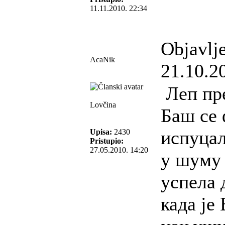
11.11.2010. 22:34
Objavlj
AcaNik
21.10.2
Леп пре
Lovčina
Баш се
испуцал
Upisa:
2430
Pristupio:
27.05.2010. 14:20
у шуму 
успела 
када је