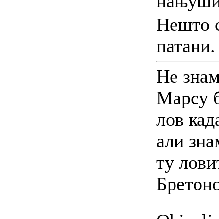
нањуш
Нешто 
патани.
Не знам
Марсу б
лов кад
али зна
ту лови
Бретон