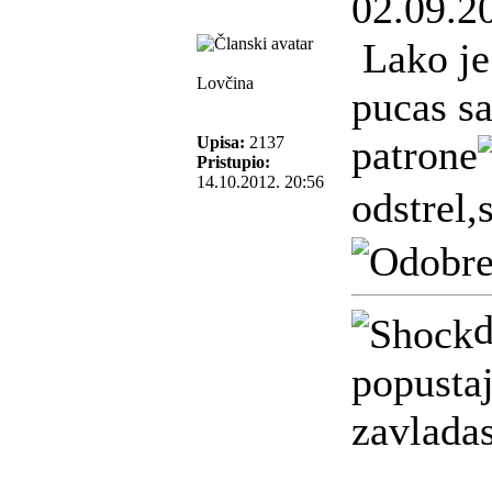
02.09.2
Lako je
Lovčina
pucas s
patrone
Upisa:
2137
Pristupio:
14.10.2012. 20:56
odstrel,
popusta
zavlada