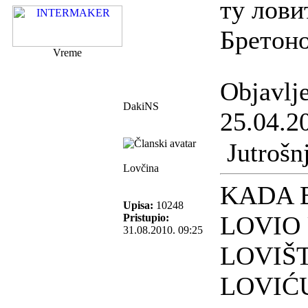
ту лови
Бретон
Vreme
Objavlj
DakiNS
25.04.2
Jutrošnj
Lovčina
KADA 
Upisa:
10248
LOVIO
Pristupio:
31.08.2010. 09:25
LOVIŠ
LOVIĆ