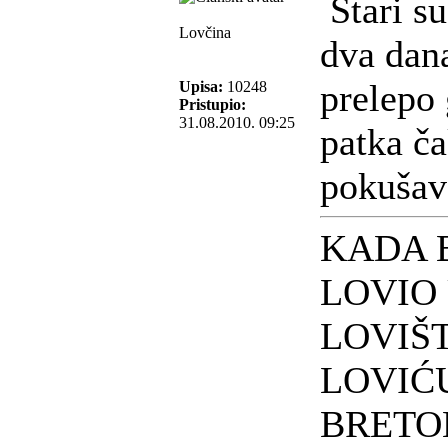
Stari s
Lovčina
dva dana
prelepo 
Upisa:
10248
Pristupio:
31.08.2010. 09:25
patka ča
pokušava
KADA 
LOVIO
LOVIŠ
LOVIĆ
BRET