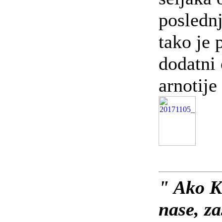
poslednj
tako je 
dodatni 
arnotije
" Ako K
nase, za