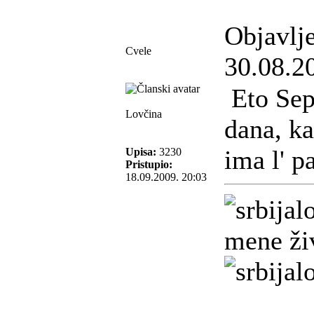
Objavlj
Cvele
30.08.2
Eto Sep
Lovčina
dana, ka
ima l' p
Upisa:
3230
Pristupio:
18.09.2009. 20:03
mene živ