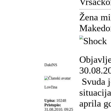
Vršačko
Žena mi
Makedon
Objavlj
DakiNS
30.08.2
Svuda j
Lovčina
situacija
aprila g
Upisa:
10248
Pristupio:
31.08.2010. 09:25