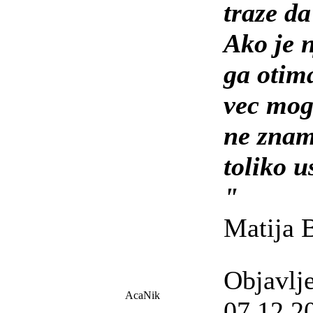
traze da
Ako je n
ga otima
vec mog
ne znam
toliko u
"
Matija 
Objavlj
AcaNik
07.12.2