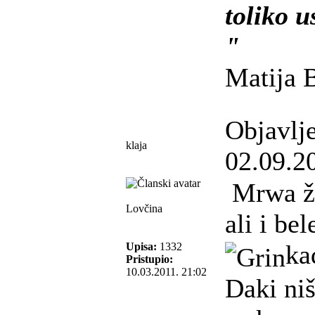
toliko u
"
Matija 
Objavlj
klaja
02.09.2
Mrwa žu
Lovčina
ali i bel
ka
Upisa:
1332
Pristupio:
10.03.2011. 21:02
Daki niš