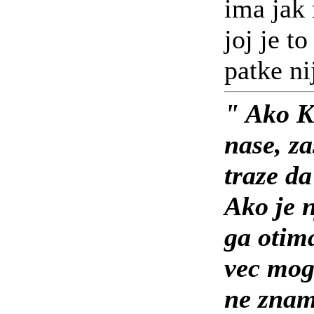
ima jak 
joj je to
patke ni
" Ako K
nase, za
traze da
Ako je n
ga otima
vec mog
ne znam