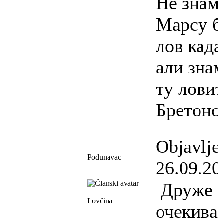
Не знам
Марсу б
лов кад
али зна
ту лови
Бретон
Objavlj
Podunavac
26.09.2
Друже 
Lovčina
очекива