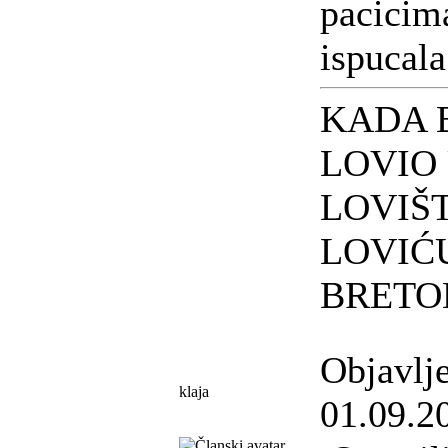
pacicima
ispucala
KADA 
LOVIO
LOVIŠ
LOVIĆ
BRET
Objavlj
klaja
01.09.2