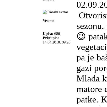
02.09.2
Otvoris
Veteran
sezonu, 
😉 pata
Upisa:
686
Pristupio:
14.04.2010. 09:28
vegetac
pa je ba
gazi por
Mlada ku
matore d
patke. 