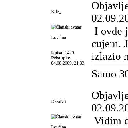
Objavlj
Kile_
02.09.2
I ovde j
Lovčina
cujem. J
izlazio 
Upisa:
1429
Pristupio:
04.08.2009. 21:33
Samo 30
Objavlj
DakiNS
02.09.2
Vidim d
Lovčina