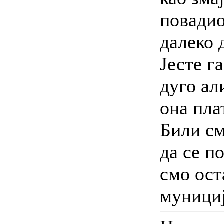
повадио
далеко 
Јесте га
дуго али
она пла
Били с
да се п
смо ост
мунициј