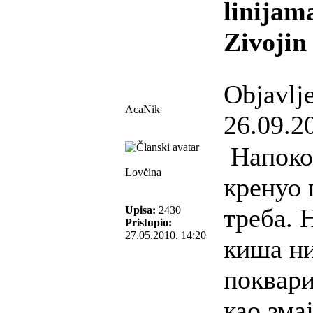
linijam
Zivojin
Objavlj
AcaNik
26.09.2
Напокон
Lovčina
кренуо 
треба. 
Upisa:
2430
Pristupio:
27.05.2010. 14:20
киша ни
поквари
као змај