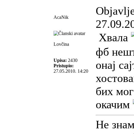
Objavlj
AcaNik
27.09.2
Хвала
Lovčina
фб нешт
Upisa:
2430
онај сај
Pristupio:
27.05.2010. 14:20
хостова
бих мог
окачим
Не знам