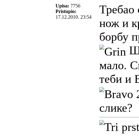
Требао 
Upisa:
7756
Pristupio:
17.12.2010. 23:54
нож и к
борбу п
Ш
мало. С
теби и 
слике?