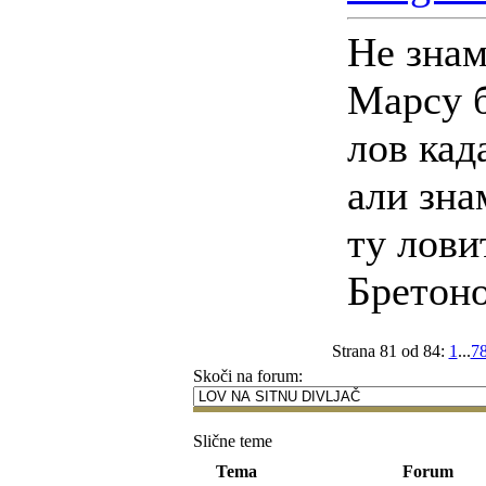
Не знам
Марсу б
лов кад
али зна
ту лови
Бретон
Strana 81 od 84:
1
...
7
Skoči na forum:
Slične teme
Tema
Forum