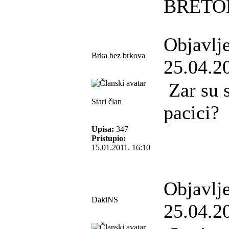
BRET
Objavlj
Brka bez brkova
25.04.2
Zar su s
Stari član
pacici?
Upisa:
347
Pristupio:
15.01.2011. 16:10
Objavlj
DakiNS
25.04.2