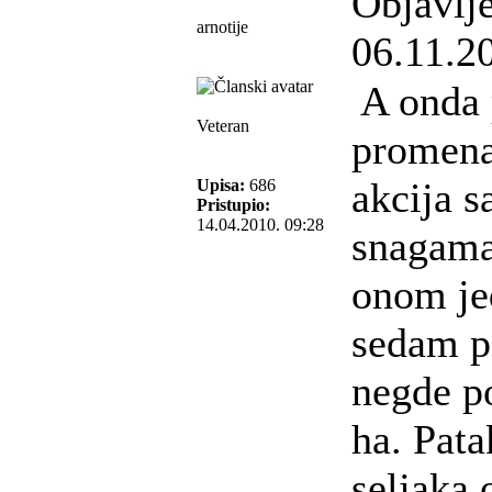
Objavlj
arnotije
06.11.2
A onda 
Veteran
promena
akcija 
Upisa:
686
Pristupio:
14.04.2010. 09:28
snagama
onom je
sedam p
negde p
ha. Pata
seljaka 