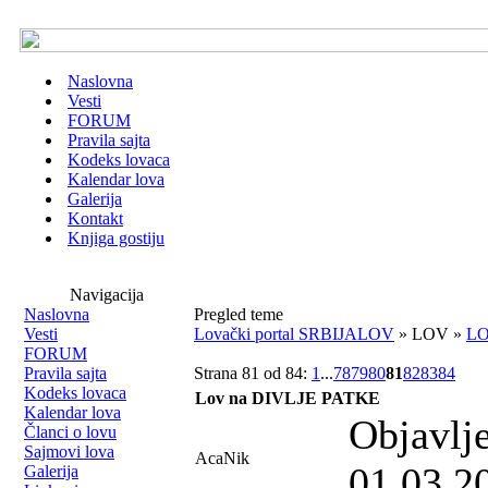
Naslovna
Vesti
FORUM
Pravila sajta
Kodeks lovaca
Kalendar lova
Galerija
Kontakt
Knjiga gostiju
Navigacija
Naslovna
Pregled teme
Vesti
Lovački portal SRBIJALOV
» LOV »
LO
FORUM
Pravila sajta
Strana 81 od 84:
1
...
78
79
80
81
82
83
84
Kodeks lovaca
Lov na DIVLJE PATKE
Kalendar lova
Objavlj
Članci o lovu
Sajmovi lova
AcaNik
01.03.2
Galerija