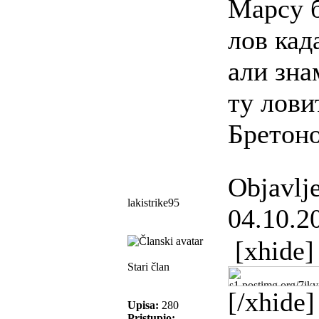
Марсу б
лов кад
али зна
ту лови
Бретон
Objavlj
lakistrike95
04.10.2
[xhide]
Stari član
[/xhide]
Upisa:
280
Pristupio: