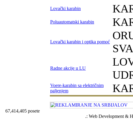
KAR
Lovački karabin
KAR
Poluautomatski karabin
ORU
Lovački karabin i optika pomoć
SV
LO
Radne akcije u LU
UD
KAR
Voere-karabin sa električnim
paljenjem
67,414,405 posete
.: Web Development & Ho