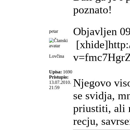
poznato!
Objavljen 09
petar
[xhide]http
v=fmc7Hgr
Lovčina
Upisa:
1690
Pristupio:
Njegovo vis
13.07.2010.
21:59
se svidja, m
priustiti, a
recju, savrs