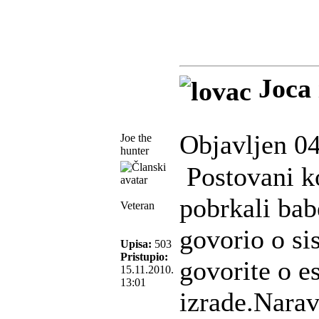
Joca
Objavljen 04
Joe the
hunter
Postovani ko
pobrkali bab
Veteran
govorio o si
Upisa:
503
Pristupio:
govorite o es
15.11.2010.
13:01
izrade.Narav