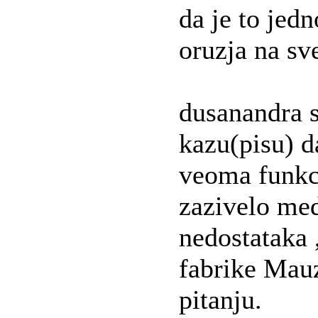
da je to jed
oruzja na sv
dusanandra 
kazu(pisu) d
veoma funkci
zazivelo med
nedostataka 
fabrike Mauz
pitanju.