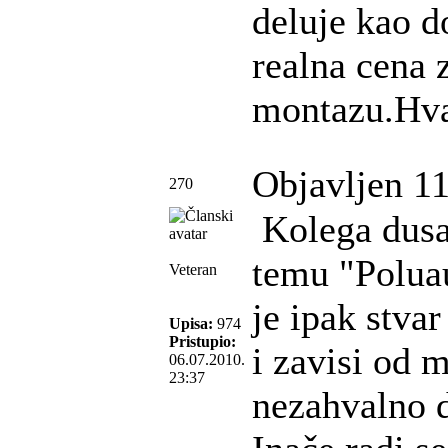
deluje kao d
realna cena 
montazu.Hv
Objavljen 11
270
Kolega dusan
temu "Poluau
Veteran
je ipak stva
Upisa:
974
Pristupio:
i zavisi od 
06.07.2010.
23:37
nezahvalno d