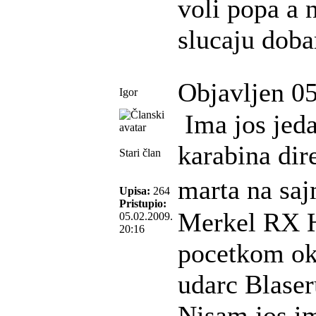
voli popa a
slucaju doba
Objavljen 05
Igor
Ima jos jed
karabina dir
Stari član
marta na sa
Upisa:
264
Pristupio:
Merkel RX He
05.02.2009.
20:16
pocetkom okt
udarc Blaser
Nisam jos im