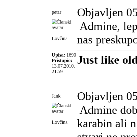
Objavljen 05
petar
Admine, lepo
nas preskupo,
Lovčina
Upisa:
1690
Just like ol
Pristupio:
13.07.2010.
21:59
Objavljen 05
Jank
Admine dobar
karabin ali n
Lovčina
stvari ne pro