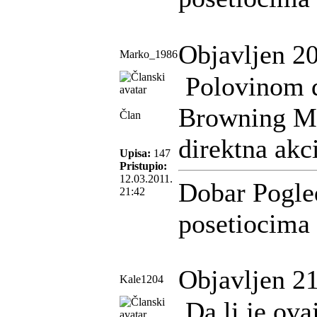
Objavljen 20
Marko_1986
Polovinom de
Browning Ma
Član
direktna akci
Upisa:
147
Pristupio:
12.03.2011.
Dobar Pogle
21:42
posetiocima
Objavljen 21
Kale1204
Da li je ova