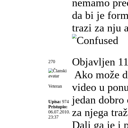
nemamo preds
da bi je for
trazi za nju
Objavljen 11
270
Ako može da
video u ponu
Veteran
jedan dobro 
Upisa:
974
Pristupio:
za njega tra
06.07.2010.
23:37
Dali ga je i