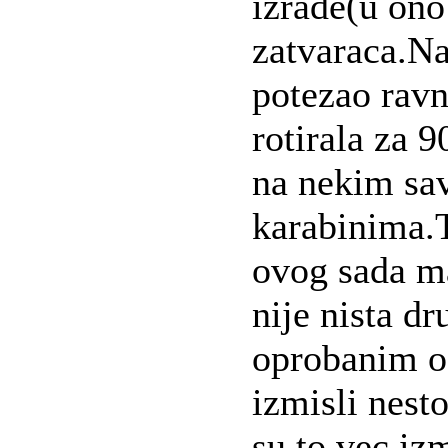
izrade(u ono
zatvaraca.Na
potezao ravn
rotirala za 
na nekim sa
karabinima.
ovog sada m
nije nista d
oprobanim o
izmisli nest
su to vec izm