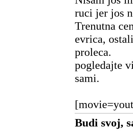
ruci jer jos 
Trenutna ce
evrica, osta
proleca.
pogledajte v
sami.
[movie=you
Budi svoj, sa