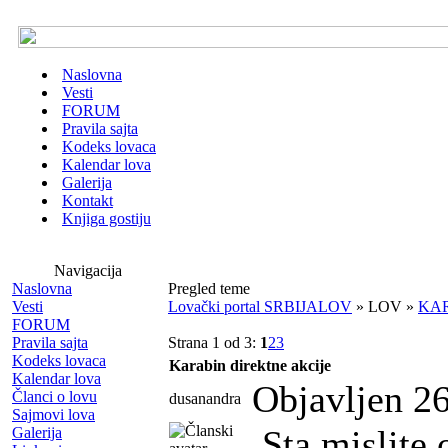
Naslovna
Vesti
FORUM
Pravila sajta
Kodeks lovaca
Kalendar lova
Galerija
Kontakt
Knjiga gostiju
Navigacija
Naslovna
Pregled teme
Vesti
Lovački portal SRBIJALOV
» LOV »
KAR
FORUM
Pravila sajta
Strana 1 od 3:
1
2
3
Kodeks lovaca
Karabin direktne akcije
Kalendar lova
Objavljen 26
Članci o lovu
dusanandra
Sajmovi lova
Sta mislite 
Galerija