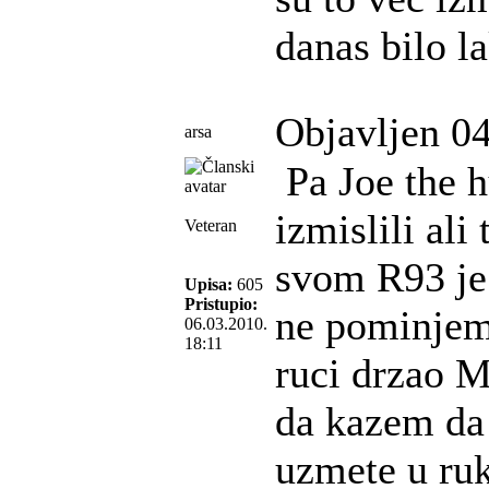
danas bilo la
Objavljen 04
arsa
Pa Joe the h
izmislili ali
Veteran
svom R93 je 
Upisa:
605
Pristupio:
ne pominjem
06.03.2010.
18:11
ruci drzao M
da kazem da
uzmete u ruk