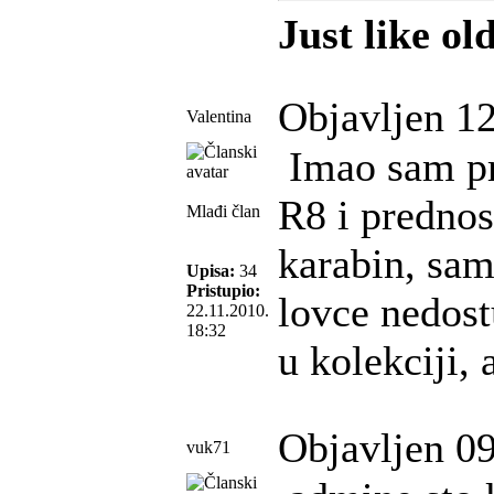
Just like ol
Objavljen 12
Valentina
Imao sam pri
R8 i prednos
Mlađi član
karabin, sa
Upisa:
34
Pristupio:
lovce nedost
22.11.2010.
18:32
u kolekciji, 
Objavljen 09
vuk71