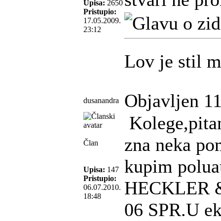
Upisa:
2650
Pristupio:
17.05.2009.
23:12
Lov je stil m
Objavljen 11
dusanandra
Kolege,pitan
zna neka p
Član
kupim polua
Upisa:
147
Pristupio:
HECKLER & 
06.07.2010.
18:48
06 SPR.U eks