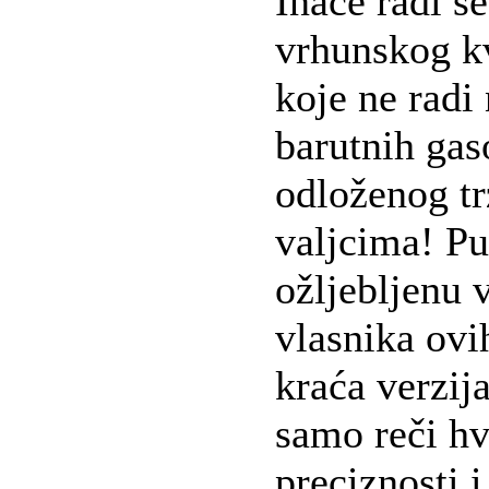
Inače radi s
vrhunskog kv
koje ne radi
barutnih gas
odloženog tr
valjcima! P
ožljebljenu 
vlasnika ovi
kraća verzij
samo reči hv
preciznosti 