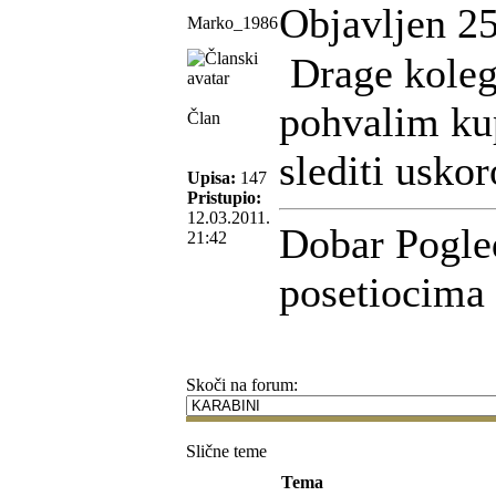
Objavljen 25
Marko_1986
Drage koleg
pohvalim ku
Član
slediti uskor
Upisa:
147
Pristupio:
12.03.2011.
Dobar Pogle
21:42
posetiocima
Skoči na forum:
Slične teme
Tema