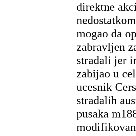
direktne akc
nedostatkom
mogao da opa
zabravljen z
stradali jer 
zabijao u ce
ucesnik Cers
stradalih au
pusaka m188
modifikovana