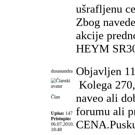
ušrafljenu ce
Zbog navede
akcije pred
HEYM SR3
Objavljen 11
dusanandra
Kolega 270,z
naveo ali dob
Član
forumu ali p
Upisa:
147
Pristupio:
CENA.Pusku 
06.07.2010.
18:48