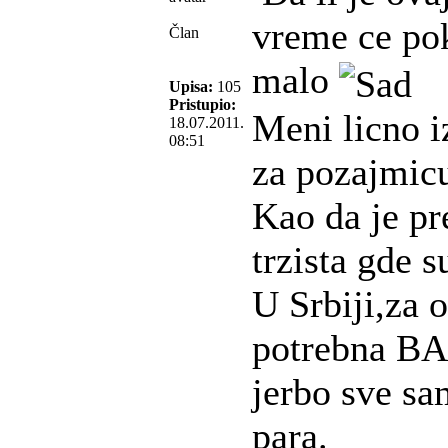
vreme ce pok
Član
malo
Upisa:
105
Pristupio:
Meni licno 
18.07.2011.
08:51
za pozajmicu
Kao da je p
trzista gde 
U Srbiji,za 
potrebna BAR
jerbo sve sa
para.