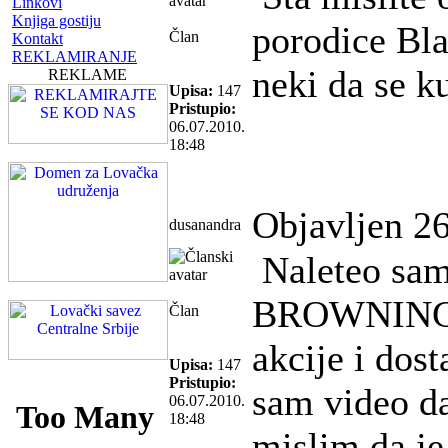
Linkovi
Knjiga gostiju
porodice Bla
Član
Kontakt
REKLAMIRANJE
neki da se k
REKLAME
Upisa:
147
Pristupio:
06.07.2010.
18:48
Objavljen 26
dusanandra
Naleteo sam 
BROWNING A
Član
akcije i dos
Upisa:
147
Pristupio:
sam video d
06.07.2010.
18:48
mislim da je