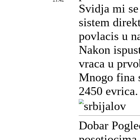
Svidja mi se
sistem direk
povlacis u n
Nakon ispust
vraca u prvo
Mnogo fina s
2450 evrica.
Dobar Pogle
posetiocima