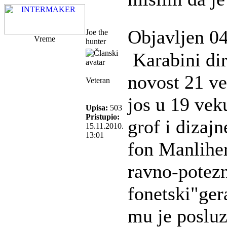
Objavljen 04
Joe the
Vreme
hunter
Karabini dir
novost 21 ve
Veteran
jos u 19 vek
Upisa:
503
Pristupio:
grof i dizaj
15.11.2010.
13:01
fon Manliher
ravno-potezn
fonetski"ger
mu je poslu