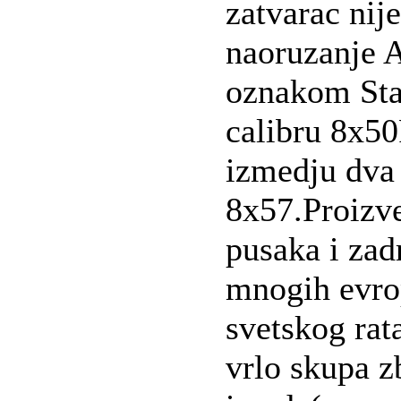
zatvarac nij
naoruzanje A
oznakom Sta
calibru 8x50
izmedju dva 
8x57.Proizve
pusaka i zad
mnogih evrop
svetskog rat
vrlo skupa 