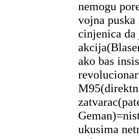
nemogu pored
vojna puska n
cinjenica da
akcija(Blas
ako bas insis
revolucionar
M95(direktn
zatvarac(pat
Geman)=nist
ukusima netr