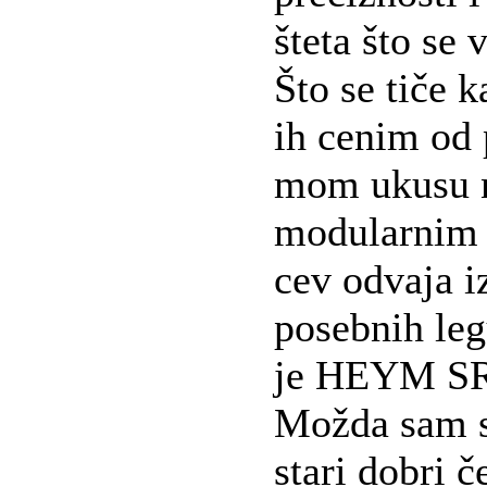
šteta što se 
Što se tiče k
ih cenim od 
mom ukusu ni
modularnim 
cev odvaja i
posebnih leg
je HEYM S
Možda sam s
stari dobri č