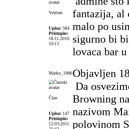
admine sto k
fantazija, a
Veteran
malo po usi
Upisa:
584
Pristupio:
sigurno bi b
18.11.2010.
10:13
lovaca bar u
Objavljen 18
Marko_1986
Da osvezimo
Browning na
Član
nazivom Mara
Upisa:
147
Pristupio:
polovinom S
12.03.2011.
21:42