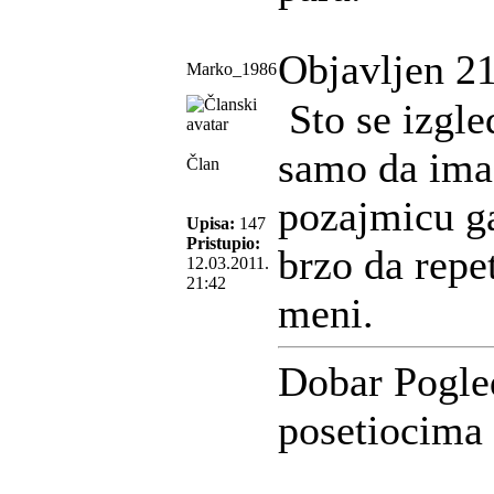
Objavljen 21
Marko_1986
Sto se izgle
samo da ima 
Član
pozajmicu g
Upisa:
147
Pristupio:
brzo da repe
12.03.2011.
21:42
meni.
Dobar Pogle
posetiocima