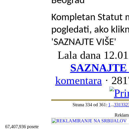
Beograd ''
Kompletan Statut 
pogledati, ako klik
'SAZNAJTE VIŠE'
Lala
dana 12.01
SAZNAJTE 
komentara
· 281
Strana 334 od 361:
1
...
331
332
Reklam
67,407,936 posete