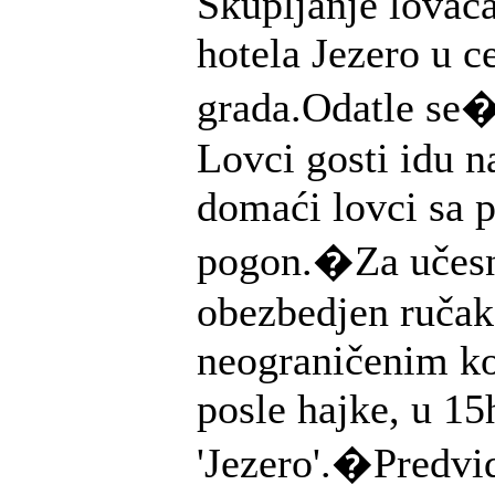
Skupljanje lovaca
hotela Jezero u c
grada.Odatle se�
Lovci gosti idu n
domaći lovci sa 
pogon.�Za učesn
obezbedjen ručak,
neograničenim ko
posle hajke, u 15
'Jezero'.�Predvi