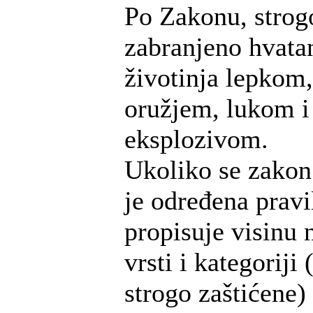
Po Zakonu, strog
zabranjeno hvatan
životinja lepkom
oružjem, lukom i 
eksplozivom.
Ukoliko se zakon
je određena prav
propisuje visinu
vrsti i kategoriji 
strogo zaštićene) 