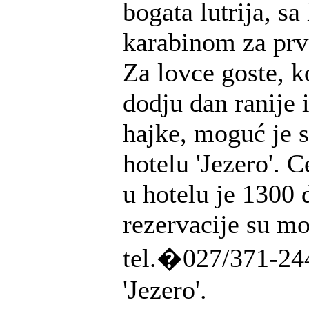
bogata lutrija, s
karabinom za prv
Za lovce goste, k
dodju dan ranije 
hajke, moguć je 
hotelu 'Jezero'. 
u hotelu je 1300 
rezervacije su m
tel.�027/371-244
'Jezero'.