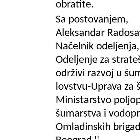
obratite.
Sa postovanjem,
Aleksandar Radosav
Načelnik odeljenja,
Odeljenje za strate
održivi razvoj u šu
lovstvu-Uprava za 
Ministarstvo poljo
šumarstva i vodopr
Omladinskih brigad