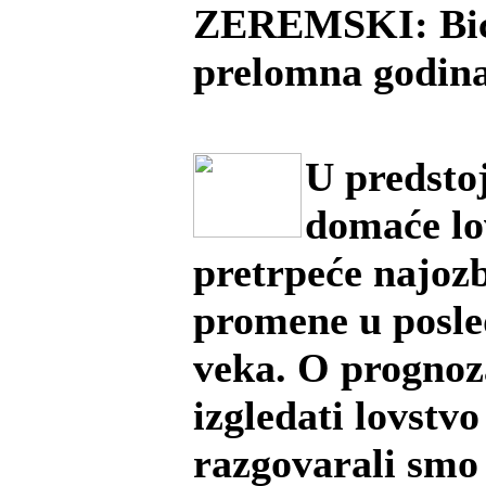
ZEREMSKI: Bić
prelomna godin
U predstoj
domaće lo
pretrpeće najozb
promene u posle
veka. O progno
izgledati lovstv
razgovarali smo