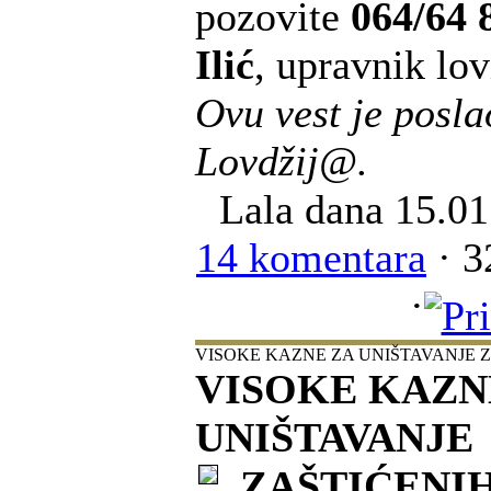
pozovite
064/64 
Ilić
, upravnik lov
Ovu vest je posla
Lovdžij@.
Lala
dana 15.01
14 komentara
· 3
·
VISOKE KAZNE ZA UNIŠTAVANJE 
VISOKE KAZN
UNIŠTAVANJE
ZAŠTIĆENI