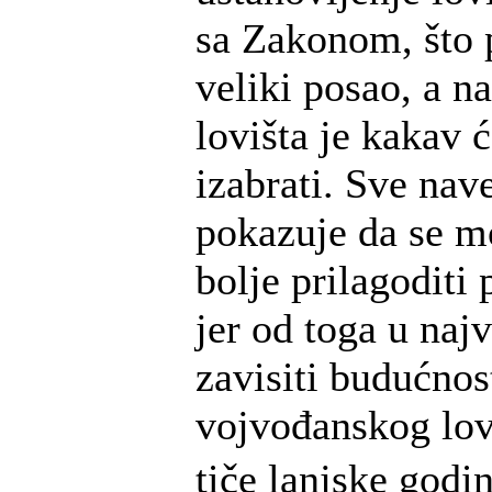
sa Zakonom, što 
veliki posao, a n
lovišta je kakav 
izabrati. Sve nav
pokazuje da se m
bolje prilagodit
jer od toga u naj
zavisiti budućnos
vojvođanskog lov
tiče lanjske godi