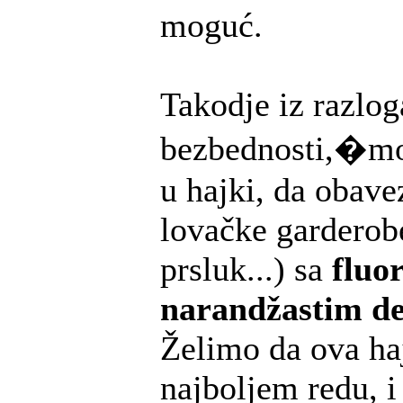
moguć.
Takodje iz razlog
bezbednosti,�mo
u hajki, da obav
lovačke garderobe
prsluk...) sa
fluo
narandžastim de
Želimo da ova ha
najboljem redu, i