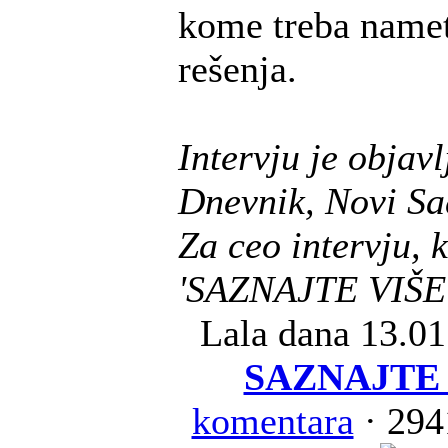
kome treba namet
rešenja.
Intervju je objavl
Dnevnik, Novi Sa
Za ceo intervju, k
'SAZNAJTE VIŠE
Lala
dana 13.01
SAZNAJTE 
komentara
· 294