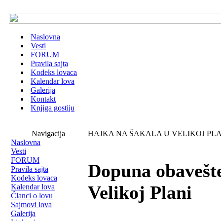
Naslovna
Vesti
FORUM
Pravila sajta
Kodeks lovaca
Kalendar lova
Galerija
Kontakt
Knjiga gostiju
Navigacija
HAJKA NA ŠAKALA U VELIKOJ PLA
Naslovna
Vesti
FORUM
Dopuna obavešte
Pravila sajta
Kodeks lovaca
Velikoj Plani
Kalendar lova
Članci o lovu
Sajmovi lova
Galerija