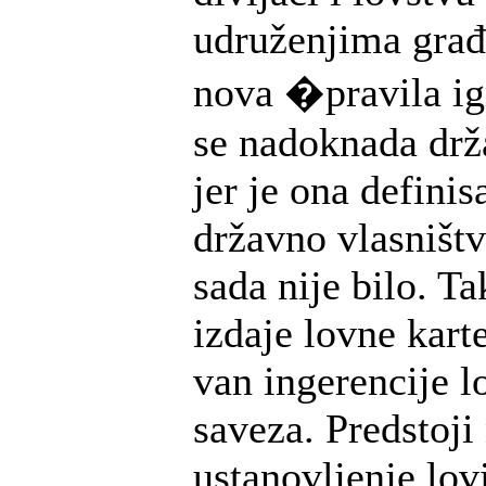
udruženjima građ
nova �pravila i
se nadoknada drža
jer je ona defini
državno vlasništv
sada nije bilo. T
izdaje lovne karte
van ingerencije l
saveza. Predstoj
ustanovljenje lov