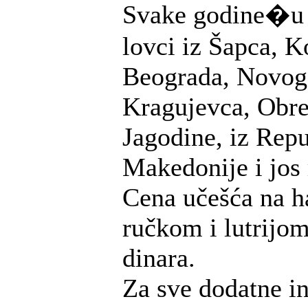
Svake godine�u 
lovci iz Šapca, K
Beograda, Novog
Kragujevca, Obre
Jagodine, iz Repu
Makedonije i jos
Cena učešća na ha
ručkom i lutrijom
dinara.
Za sve dodatne i