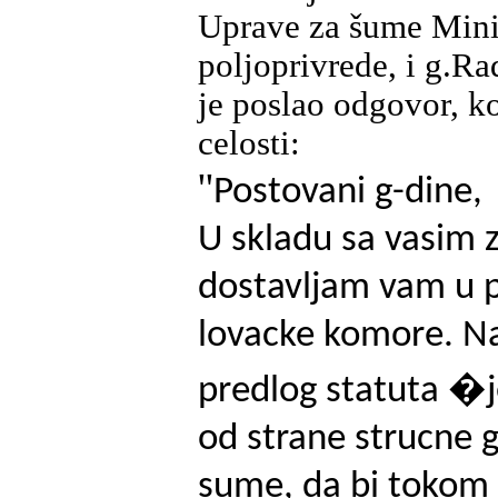
Uprave za šume Mini
poljoprivrede, i g.Ra
je poslao odgovor, k
celosti:
''
Postovani g-dine,
U skladu sa vasim
dostavljam vam u p
lovacke komore. 
predlog statuta �j
od strane strucne 
sume, da bi tokom 