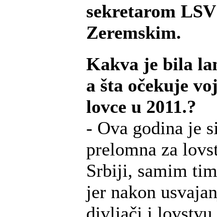
sekretarom LS
Zeremskim.
Kakva je bila la
a šta očekuje v
lovce u 2011.?
- Ova godina je s
prelomna za lovst
Srbiji, samim tim
jer nakon usvaja
divljači i lovstvu