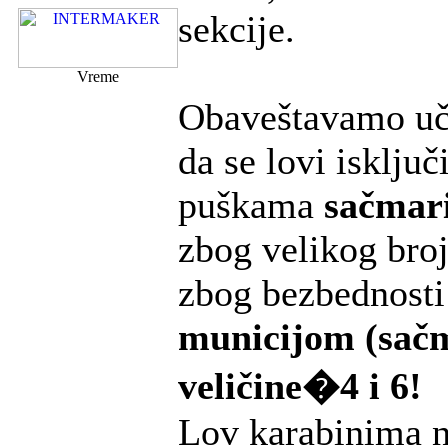
sekcije.
Vreme
Obaveštavamo uč
da se lovi isklju
puškama
sačmar
zbog velikog broj
zbog bezbednosti
municijom (sač
veličine�4 i 6!
Lov karabinima n