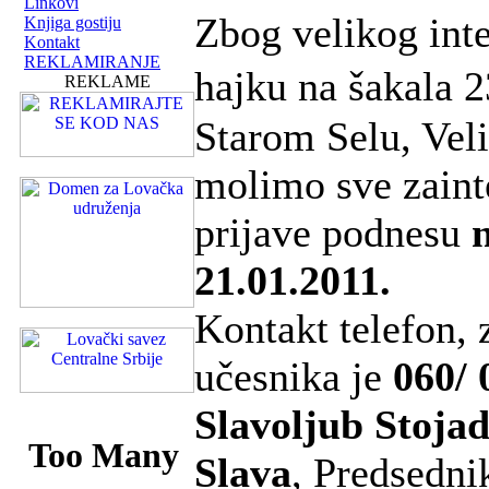
Linkovi
Zbog velikog int
Knjiga gostiju
Kontakt
REKLAMIRANJE
hajku na šakala 
REKLAME
Starom Selu, Veli
molimo sve zaint
prijave podnesu
21.01.2011.
Kontakt telefon, 
učesnika je
060/ 
Slavoljub Stojad
Slava
, Predsedni