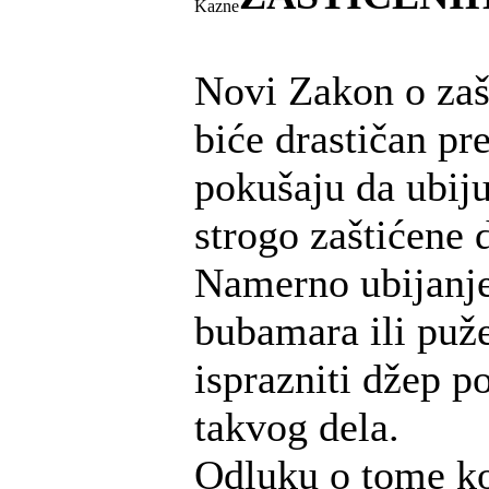
Kazne
Novi Zakon o zašt
biće drastičan p
pokušaju da ubiju
strogo zaštićene d
Namerno ubijanje
bubamara ili puž
isprazniti džep p
takvog dela.
Odluku o tome ko