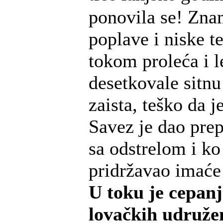
ponovila se! Zna
poplave i niske t
tokom proleća i l
desetkovale sitnu
zaista, teško da 
Savez je dao pre
sa odstrelom i ko
pridržavao imaće 
U toku je cepanj
lovačkih udruže