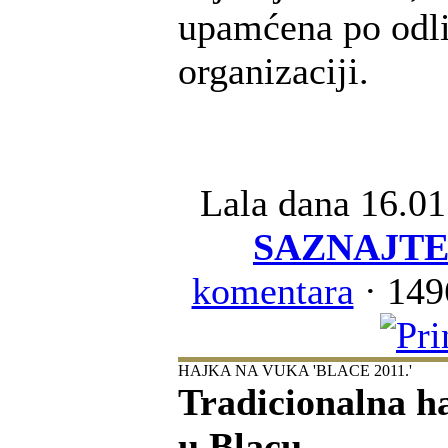
upamćena po odl
organizaciji.
Lala
dana 16.01
SAZNAJTE
komentara
· 149
HAJKA NA VUKA 'BLACE 2011.'
Tradicionalna h
u Blacu