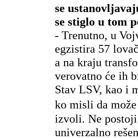
se ustanovljavaj
se stiglo u tom 
- Trenutno, u Voj
egzistira 57 lova
a na kraju transf
verovatno će ih bi
Stav LSV, kao i m
ko misli da mož
izvoli. Ne postoji
univerzalno rešenj