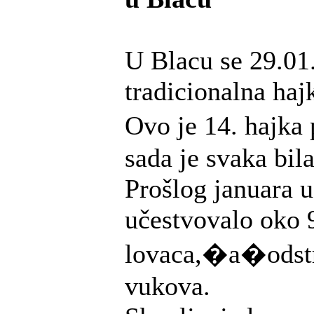
U Blacu se 29.01
tradicionalna haj
Ovo je 14. hajka
sada je svaka bil
Prošlog januara u
učestvovalo oko 
lovaca,�a�odst
vukova.