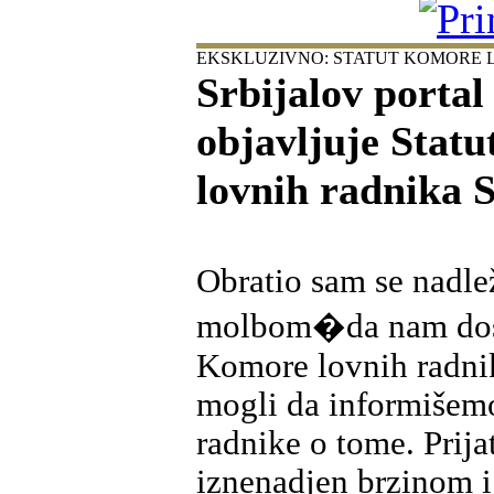
EKSKLUZIVNO: STATUT KOMORE L
Srbijalov porta
objavljuje Stat
lovnih radnika S
Obratio sam se nadle
molbom�da nam dost
Komore lovnih radni
mogli da informišemo
radnike o tome. Prij
iznenadjen brzinom i